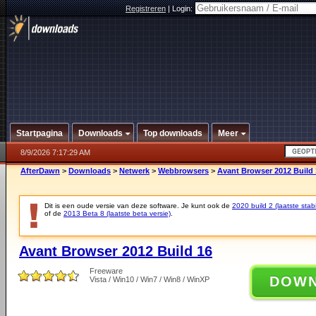
Registreren
|
Login:
Startpagina
Downloads
Top downloads
Meer
8/9/2026 7:17:29 AM
AfterDawn
>
Downloads
>
Netwerk
>
Webbrowsers
>
Avant Browser 2012 Build 
Dit is een oude versie van deze software. Je kunt ook de
2020 build 2 (laatste stabi
of de
2013 Beta 8 (laatste beta versie)
.
Avant Browser 2012 Build 16
Freeware
DOW
Vista / Win10 / Win7 / Win8 / WinXP