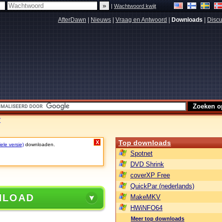
|
Wachtwoord kwijt
AfterDawn
|
Nieuws
|
Vraag en Antwoord
|
Downloads
|
Discu
7
Top downloads
X
ele versie)
downloaden.
Spotnet
DVD Shrink
coverXP Free
QuickPar (nederlands)
NLOAD
MakeMKV
HWiNFO64
Meer top downloads