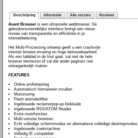
Beschrijving
Informatie
Alle versies
Reviews
Avant Browser
is een ultrasnelle webbrowser. De
gebruikersvriendelijke interface brengt een nieuw
niveau van transparantie en efficiëntie in je
internetbeleving.
Het Multi-Processing ontwerp geeft u een crashvrije
internet browse ervaring en hoge betrouwbaarheid.
Als een tabblad in de fout gaat, zal niet de hele
browser bevriezen of zal dat ander pagina's niet
ontoegankelijk maken.
FEATURES
Online profielopslag
Automatisch formulieren invullen
Muissturing
Flash animatiefilter
Ingebouwde reclame/pop-up blokkade
Ingebouwde RSS/ATOM Reader.
Extra muisfuncties
Multi-venster browsen
Echt volledige schermmodus en alternatieve volledige desktopmodus
Ingebouwde zoekmachine
Volledig IE compatibel