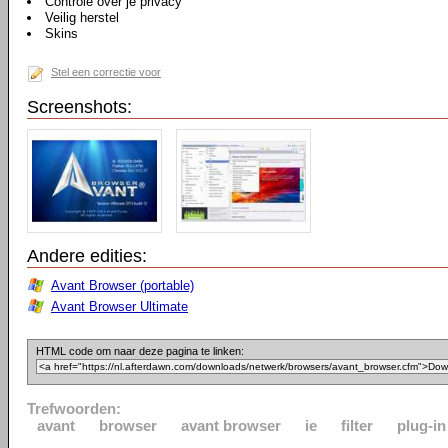
Controle over je privacy
Veilig herstel
Skins
Stel een correctie voor
Screenshots:
Andere edities:
Avant Browser (portable)
Avant Browser Ultimate
HTML code om naar deze pagina te linken:
Trefwoorden:
avant
browser
avant browser
ie
filter
plug-in