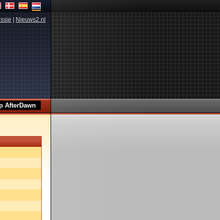
ssie
|
Nieuws2.nl