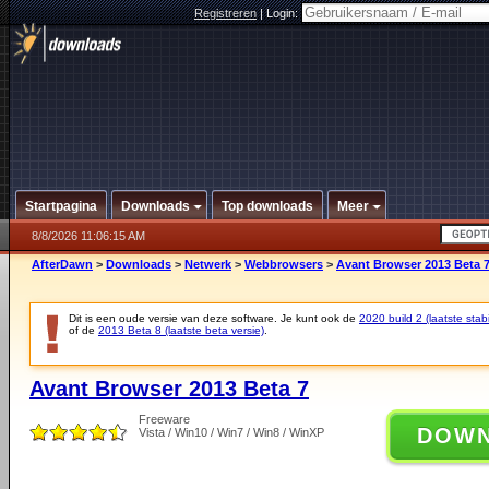
Registreren
|
Login:
Startpagina
Downloads
Top downloads
Meer
8/8/2026 11:06:15 AM
AfterDawn
>
Downloads
>
Netwerk
>
Webbrowsers
>
Avant Browser 2013 Beta 
Dit is een oude versie van deze software. Je kunt ook de
2020 build 2 (laatste stabi
of de
2013 Beta 8 (laatste beta versie)
.
Avant Browser 2013 Beta 7
Freeware
DOW
Vista / Win10 / Win7 / Win8 / WinXP