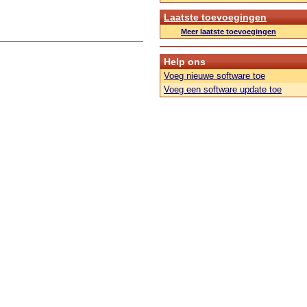
Laatste toevoegingen
Meer laatste toevoegingen
Help ons
Voeg nieuwe software toe
Voeg een software update toe