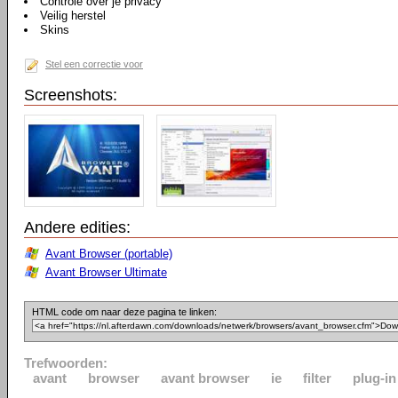
Controle over je privacy
Veilig herstel
Skins
Stel een correctie voor
Screenshots:
Andere edities:
Avant Browser (portable)
Avant Browser Ultimate
HTML code om naar deze pagina te linken:
Trefwoorden:
avant
browser
avant browser
ie
filter
plug-in