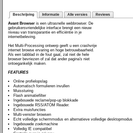
Beschrijving
Informatie
Alle versies
Reviews
Avant Browser
is een ultrasnelle webbrowser. De
gebruikersvriendelijke interface brengt een nieuw
niveau van transparantie en efficiëntie in je
internetbeleving.
Het Multi-Processing ontwerp geeft u een crashvrije
internet browse ervaring en hoge betrouwbaarheid.
Als een tabblad in de fout gaat, zal niet de hele
browser bevriezen of zal dat ander pagina's niet
ontoegankelijk maken.
FEATURES
Online profielopslag
Automatisch formulieren invullen
Muissturing
Flash animatiefilter
Ingebouwde reclame/pop-up blokkade
Ingebouwde RSS/ATOM Reader.
Extra muisfuncties
Multi-venster browsen
Echt volledige schermmodus en alternatieve volledige desktopmodus
Ingebouwde zoekmachine
Volledig IE compatibel