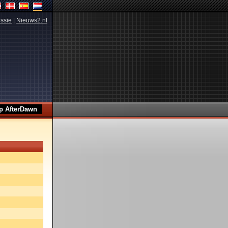
ssie
|
Nieuws2.nl