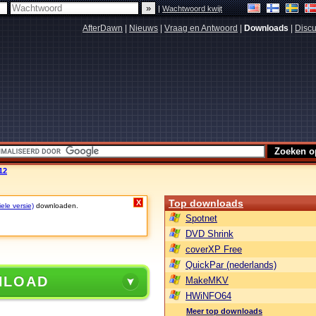
|
Wachtwoord kwijt
AfterDawn
|
Nieuws
|
Vraag en Antwoord
|
Downloads
|
Discu
12
Top downloads
X
ele versie)
downloaden.
Spotnet
DVD Shrink
coverXP Free
QuickPar (nederlands)
NLOAD
MakeMKV
HWiNFO64
Meer top downloads