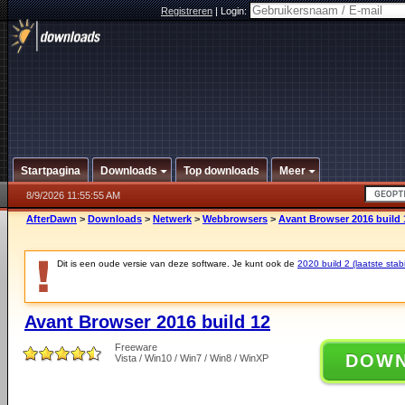
Registreren
|
Login:
Startpagina
Downloads
Top downloads
Meer
8/9/2026 11:55:55 AM
AfterDawn
>
Downloads
>
Netwerk
>
Webbrowsers
>
Avant Browser 2016 build 
Dit is een oude versie van deze software. Je kunt ook de
2020 build 2 (laatste stabi
Avant Browser 2016 build 12
Freeware
DOW
Vista / Win10 / Win7 / Win8 / WinXP