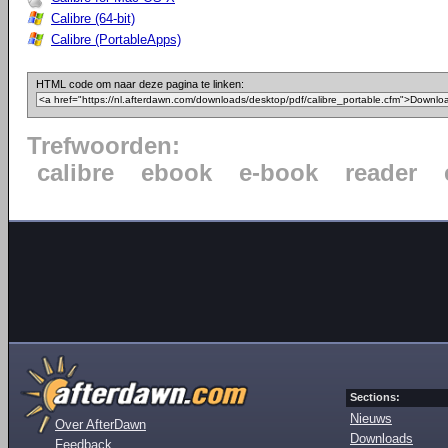
Calibre (64-bit)
Calibre (PortableApps)
HTML code om naar deze pagina te linken:
Trefwoorden:
calibre
ebook
e-book
reader
Sections:
Nieuws
Over AfterDawn
Downloads
Feedback