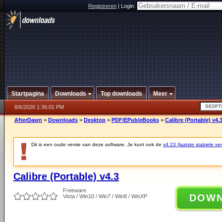
Registreren
|
Login:
Startpagina
Downloads
Top downloads
Meer
8/6/2026 1:36:01 PM
AfterDawn
>
Downloads
>
Desktop
>
PDF/EPub/eBooks
>
Calibre (Portable) v4.
Dit is een oude versie van deze software. Je kunt ook de
v4.23 (laatste stabiele ver
Calibre (Portable) v4.3
Freeware
DOW
Vista / Win10 / Win7 / Win8 / WinXP