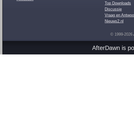
Top Downloads
Discussie
Vraag en Antwoo
Nieuws2.nl
© 1999-2026
AfterDawn is p