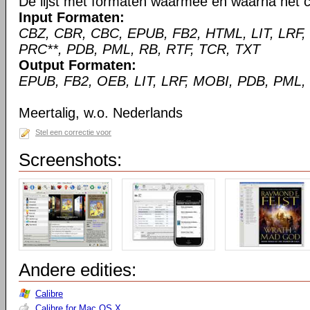
De lijst met formaten waarmee en waarna het c
Input Formaten:
CBZ, CBR, CBC, EPUB, FB2, HTML, LIT, LRF,
PRC**, PDB, PML, RB, RTF, TCR, TXT
Output Formaten:
EPUB, FB2, OEB, LIT, LRF, MOBI, PDB, PML,
Meertalig, w.o. Nederlands
Stel een correctie voor
Screenshots:
Andere edities:
Calibre
Calibre for Mac OS X