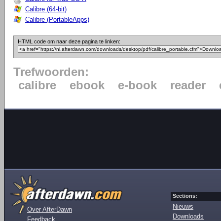
Calibre (64-bit)
Calibre (PortableApps)
HTML code om naar deze pagina te linken:
Trefwoorden:
calibre
ebook
e-book
reader
Sections:
Nieuws
Over AfterDawn
Downloads
Feedback