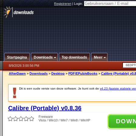
Registreren
|
Login:
Startpagina
Downloads
Top downloads
Meer
8/9/2026 3:00:56 PM
AfterDawn
>
Downloads
>
Desktop
>
PDF/EPub/eBooks
>
Calibre (Portable) v0.
Dit is een oude versie van deze software. Je kunt ook de
v4.23 (laatste stabiele ver
Calibre (Portable) v0.8.36
Freeware
DOW
Vista / Win10 / Win7 / Win8 / WinXP