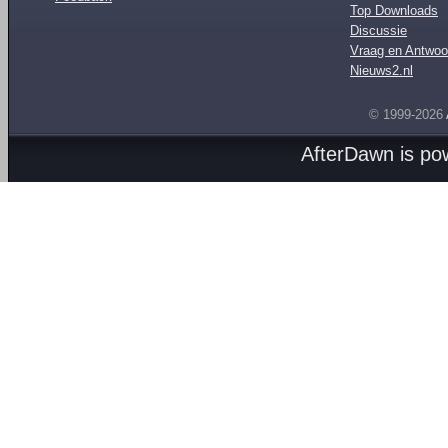
Top Downloads
Discussie
Vraag en Antwoo
Nieuws2.nl
© 1999-2026
AfterDawn is p