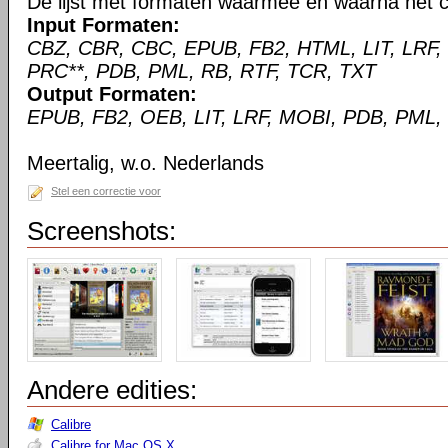
De lijst met formaten waarmee en waarna het c
Input Formaten:
CBZ, CBR, CBC, EPUB, FB2, HTML, LIT, LRF,
PRC**, PDB, PML, RB, RTF, TCR, TXT
Output Formaten:
EPUB, FB2, OEB, LIT, LRF, MOBI, PDB, PML,
Meertalig, w.o. Nederlands
Stel een correctie voor
Screenshots:
Andere edities:
Calibre
Calibre for Mac OS X