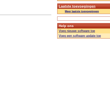
Laatste toevoegingen
Meer laatste toevoegingen
Help ons
Voeg nieuwe software toe
Voeg een software update toe