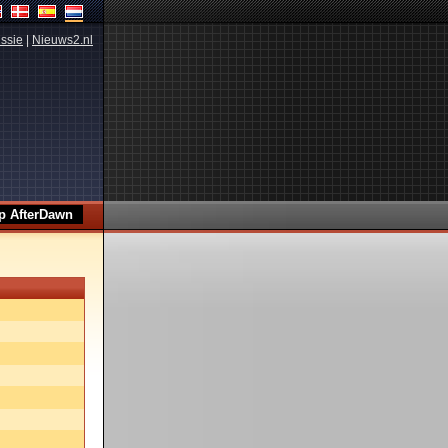
ssie
|
Nieuws2.nl