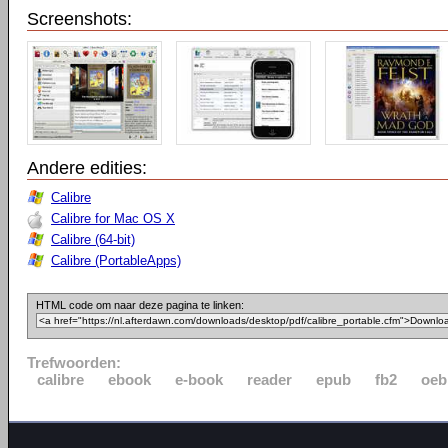
Screenshots:
Andere edities:
Calibre
Calibre for Mac OS X
Calibre (64-bit)
Calibre (PortableApps)
HTML code om naar deze pagina te linken:
Trefwoorden:
calibre
ebook
e-book
reader
epub
fb2
oeb