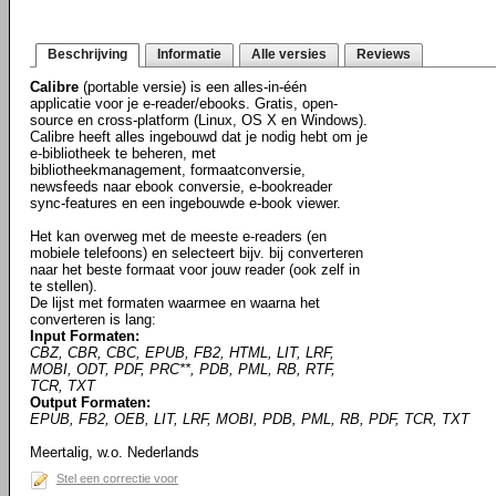
Beschrijving
Informatie
Alle versies
Reviews
Calibre
(portable versie) is een alles-in-één
applicatie voor je e-reader/ebooks. Gratis, open-
source en cross-platform (Linux, OS X en Windows).
Calibre heeft alles ingebouwd dat je nodig hebt om je
e-bibliotheek te beheren, met
bibliotheekmanagement, formaatconversie,
newsfeeds naar ebook conversie, e-bookreader
sync-features en een ingebouwde e-book viewer.
Het kan overweg met de meeste e-readers (en
mobiele telefoons) en selecteert bijv. bij converteren
naar het beste formaat voor jouw reader (ook zelf in
te stellen).
De lijst met formaten waarmee en waarna het
converteren is lang:
Input Formaten:
CBZ, CBR, CBC, EPUB, FB2, HTML, LIT, LRF,
MOBI, ODT, PDF, PRC**, PDB, PML, RB, RTF,
TCR, TXT
Output Formaten:
EPUB, FB2, OEB, LIT, LRF, MOBI, PDB, PML, RB, PDF, TCR, TXT
Meertalig, w.o. Nederlands
Stel een correctie voor