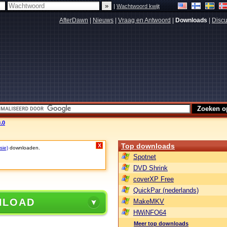
|
Wachtwoord kwijt
AfterDawn
|
Nieuws
|
Vraag en Antwoord
|
Downloads
|
Discu
.0
Top downloads
X
sie)
downloaden.
Spotnet
DVD Shrink
coverXP Free
QuickPar (nederlands)
NLOAD
MakeMKV
HWiNFO64
Meer top downloads