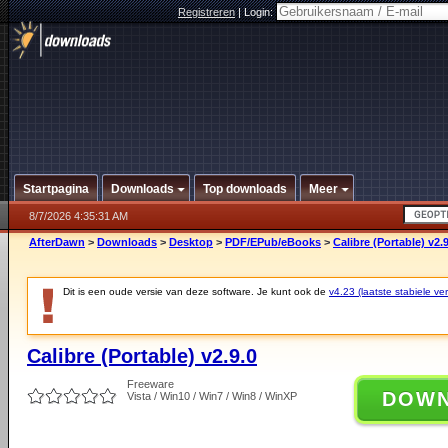
Registreren
|
Login:
Startpagina
Downloads
Top downloads
Meer
8/7/2026 4:35:31 AM
AfterDawn
>
Downloads
>
Desktop
>
PDF/EPub/eBooks
>
Calibre (Portable) v2.9
Dit is een oude versie van deze software. Je kunt ook de
v4.23 (laatste stabiele ver
Calibre (Portable) v2.9.0
Freeware
DOW
Vista / Win10 / Win7 / Win8 / WinXP