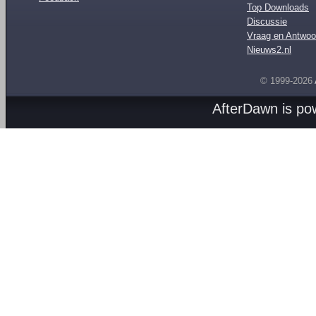
Top Downloads
Discussie
Vraag en Antwoo
Nieuws2.nl
© 1999-2026
AfterDawn is p