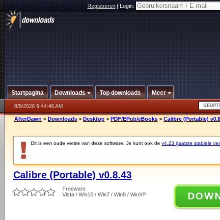
Registreren
|
Login:
Startpagina
Downloads
Top downloads
Meer
8/9/2026 9:44:46 AM
AfterDawn
>
Downloads
>
Desktop
>
PDF/EPub/eBooks
>
Calibre (Portable) v0.
Dit is een oude versie van deze software. Je kunt ook de
v4.23 (laatste stabiele ver
Calibre (Portable) v0.8.43
Freeware
DOW
Vista / Win10 / Win7 / Win8 / WinXP