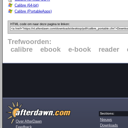
Calibre (64-bit)
Calibre (PortableApps)
HTML code om naar deze pagina te linken:
Trefwoorden:
calibre
ebook
e-book
reader
Sections:
Nieuws
Over AfterDawn
Downloads
Feedback