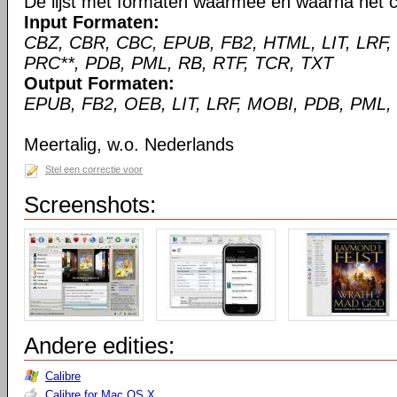
De lijst met formaten waarmee en waarna het c
Input Formaten:
CBZ, CBR, CBC, EPUB, FB2, HTML, LIT, LRF,
PRC**, PDB, PML, RB, RTF, TCR, TXT
Output Formaten:
EPUB, FB2, OEB, LIT, LRF, MOBI, PDB, PML,
Meertalig, w.o. Nederlands
Stel een correctie voor
Screenshots:
Andere edities:
Calibre
Calibre for Mac OS X