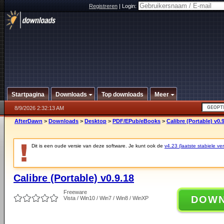
Registreren
|
Login:
Startpagina
Downloads
Top downloads
Meer
8/9/2026 2:32:13 AM
AfterDawn
>
Downloads
>
Desktop
>
PDF/EPub/eBooks
>
Calibre (Portable) v0.
Dit is een oude versie van deze software. Je kunt ook de
v4.23 (laatste stabiele ver
Calibre (Portable) v0.9.18
Freeware
DOW
Vista / Win10 / Win7 / Win8 / WinXP