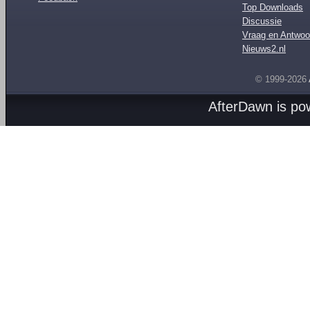
Top Downloads
Discussie
Vraag en Antwoo
Nieuws2.nl
© 1999-2026
AfterDawn is p