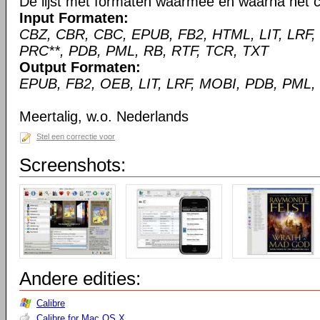
De lijst met formaten waarmee en waarna het c
Input Formaten:
CBZ, CBR, CBC, EPUB, FB2, HTML, LIT, LRF,
PRC**, PDB, PML, RB, RTF, TCR, TXT
Output Formaten:
EPUB, FB2, OEB, LIT, LRF, MOBI, PDB, PML,
Meertalig, w.o. Nederlands
Stel een correctie voor
Screenshots:
Andere edities:
Calibre
Calibre for Mac OS X