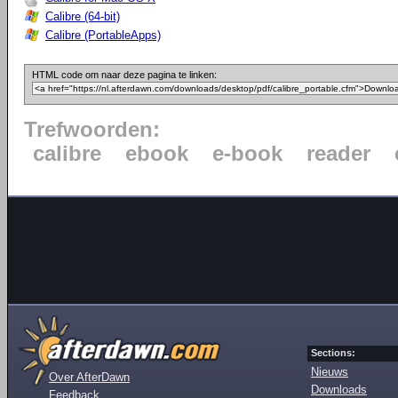
Calibre (64-bit)
Calibre (PortableApps)
HTML code om naar deze pagina te linken:
Trefwoorden:
calibre
ebook
e-book
reader
Sections:
Nieuws
Over AfterDawn
Downloads
Feedback