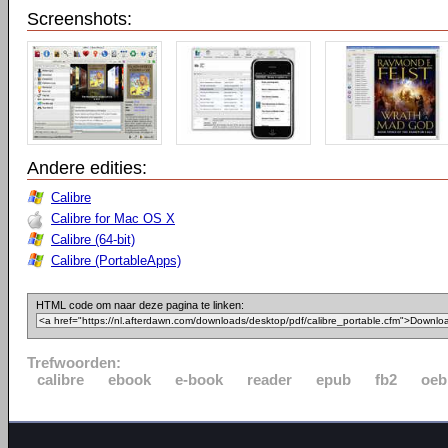
Screenshots:
Andere edities:
Calibre
Calibre for Mac OS X
Calibre (64-bit)
Calibre (PortableApps)
HTML code om naar deze pagina te linken:
Trefwoorden:
calibre
ebook
e-book
reader
epub
fb2
oeb