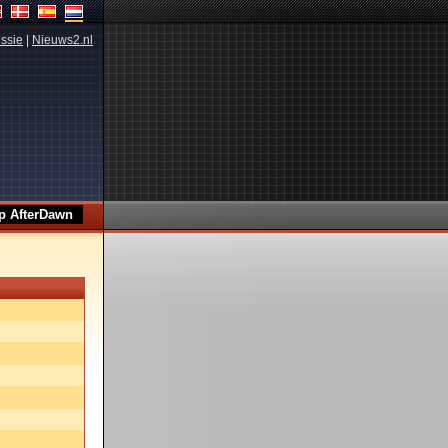
ssie
|
Nieuws2.nl