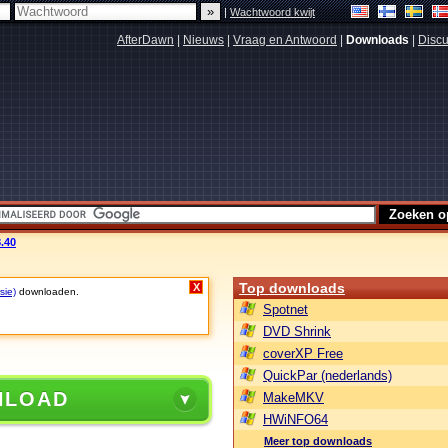
|
Wachtwoord kwijt
AfterDawn
|
Nieuws
|
Vraag en Antwoord
|
Downloads
|
Discu
8.40
Top downloads
X
sie)
downloaden.
Spotnet
DVD Shrink
coverXP Free
QuickPar (nederlands)
NLOAD
MakeMKV
HWiNFO64
Meer top downloads