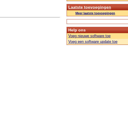
Laatste toevoegingen
Meer laatste toevoegingen
Help ons
Voeg nieuwe software toe
Voeg een software update toe