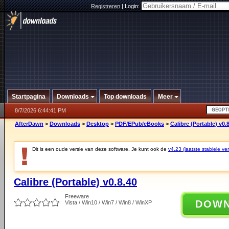
Registreren
|
Login:
Startpagina
Downloads
Top downloads
Meer
8/7/2026 6:44:41 PM
AfterDawn
>
Downloads
>
Desktop
>
PDF/EPub/eBooks
>
Calibre (Portable) v0.
Dit is een oude versie van deze software. Je kunt ook de
v4.23 (laatste stabiele ver
Calibre (Portable) v0.8.40
Freeware
DOW
Vista / Win10 / Win7 / Win8 / WinXP