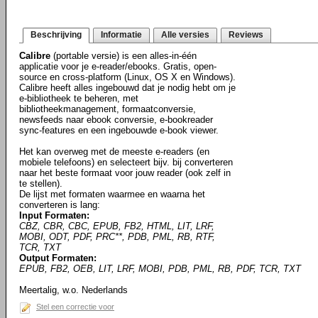
Beschrijving
Informatie
Alle versies
Reviews
Calibre
(portable versie) is een alles-in-één
applicatie voor je e-reader/ebooks. Gratis, open-
source en cross-platform (Linux, OS X en Windows).
Calibre heeft alles ingebouwd dat je nodig hebt om je
e-bibliotheek te beheren, met
bibliotheekmanagement, formaatconversie,
newsfeeds naar ebook conversie, e-bookreader
sync-features en een ingebouwde e-book viewer.
Het kan overweg met de meeste e-readers (en
mobiele telefoons) en selecteert bijv. bij converteren
naar het beste formaat voor jouw reader (ook zelf in
te stellen).
De lijst met formaten waarmee en waarna het
converteren is lang:
Input Formaten:
CBZ, CBR, CBC, EPUB, FB2, HTML, LIT, LRF,
MOBI, ODT, PDF, PRC**, PDB, PML, RB, RTF,
TCR, TXT
Output Formaten:
EPUB, FB2, OEB, LIT, LRF, MOBI, PDB, PML, RB, PDF, TCR, TXT
Meertalig, w.o. Nederlands
Stel een correctie voor