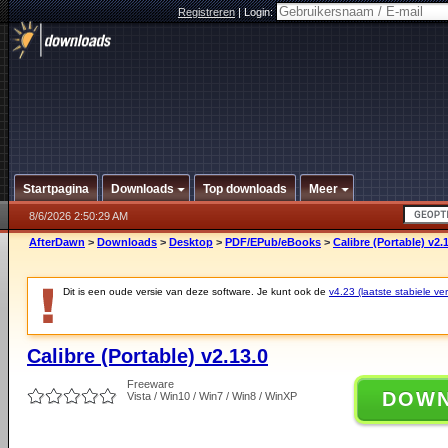
Registreren
|
Login:
Startpagina
Downloads
Top downloads
Meer
8/6/2026 2:50:29 AM
AfterDawn
>
Downloads
>
Desktop
>
PDF/EPub/eBooks
>
Calibre (Portable) v2.
Dit is een oude versie van deze software. Je kunt ook de
v4.23 (laatste stabiele ver
Calibre (Portable) v2.13.0
Freeware
DOW
Vista / Win10 / Win7 / Win8 / WinXP