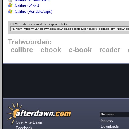
Calibre (64-bit)
Calibre (PortableApps)
HTML code om naar deze pagina te linken:
Trefwoorden:
calibre
ebook
e-book
reader
Sections:
Nieuws
Over AfterDawn
Downloads
Feedback