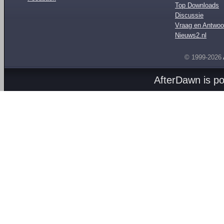
Top Downloads
Discussie
Vraag en Antwoo
Nieuws2.nl
© 1999-2026
AfterDawn is p