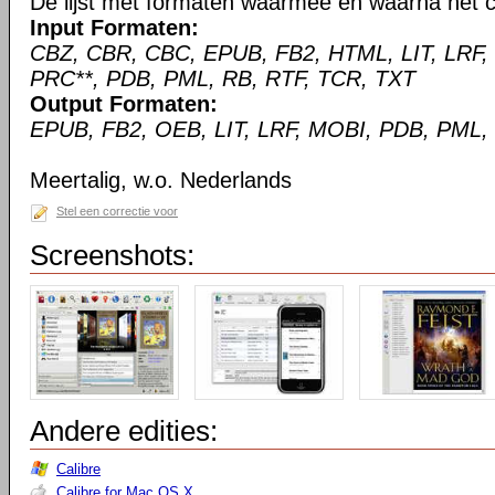
De lijst met formaten waarmee en waarna het c
Input Formaten:
CBZ, CBR, CBC, EPUB, FB2, HTML, LIT, LRF,
PRC**, PDB, PML, RB, RTF, TCR, TXT
Output Formaten:
EPUB, FB2, OEB, LIT, LRF, MOBI, PDB, PML,
Meertalig, w.o. Nederlands
Stel een correctie voor
Screenshots:
Andere edities:
Calibre
Calibre for Mac OS X