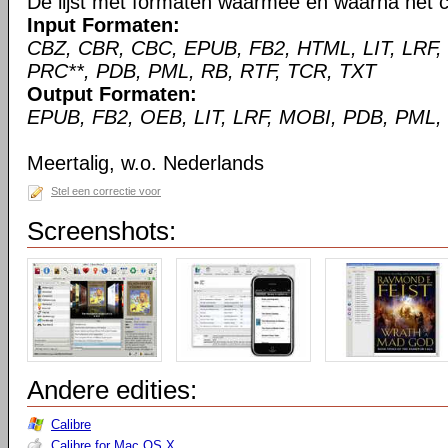
De lijst met formaten waarmee en waarna het c
Input Formaten:
CBZ, CBR, CBC, EPUB, FB2, HTML, LIT, LRF,
PRC**, PDB, PML, RB, RTF, TCR, TXT
Output Formaten:
EPUB, FB2, OEB, LIT, LRF, MOBI, PDB, PML,
Meertalig, w.o. Nederlands
Stel een correctie voor
Screenshots:
Andere edities:
Calibre
Calibre for Mac OS X