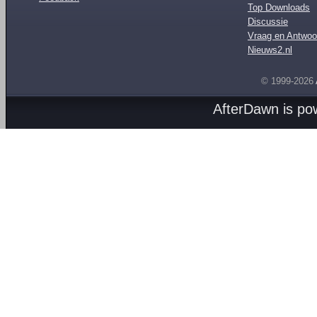
Top Downloads
Discussie
Vraag en Antwoo
Nieuws2.nl
© 1999-2026
AfterDawn is p