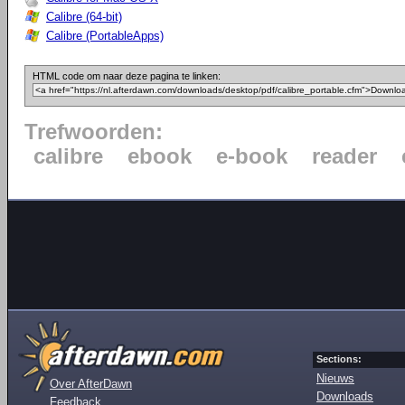
Calibre (64-bit)
Calibre (PortableApps)
HTML code om naar deze pagina te linken:
Trefwoorden:
calibre
ebook
e-book
reader
Sections:
Nieuws
Over AfterDawn
Downloads
Feedback