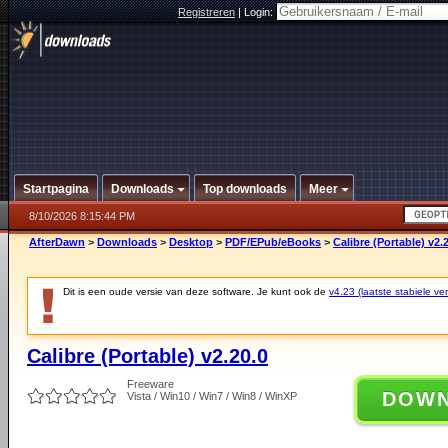
Registreren
|
Login:
Startpagina
Downloads
Top downloads
Meer
8/10/2026 8:15:44 PM
AfterDawn
>
Downloads
>
Desktop
>
PDF/EPub/eBooks
>
Calibre (Portable) v2.
Dit is een oude versie van deze software. Je kunt ook de
v4.23 (laatste stabiele ver
Calibre (Portable) v2.20.0
Freeware
DOW
Vista / Win10 / Win7 / Win8 / WinXP