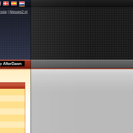
ssie
|
Nieuws2.nl