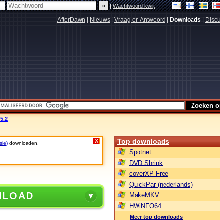
|
Wachtwoord kwijt
AfterDawn
|
Nieuws
|
Vraag en Antwoord
|
Downloads
|
Discu
45.2
Top downloads
X
sie)
downloaden.
Spotnet
DVD Shrink
coverXP Free
QuickPar (nederlands)
NLOAD
MakeMKV
HWiNFO64
Meer top downloads