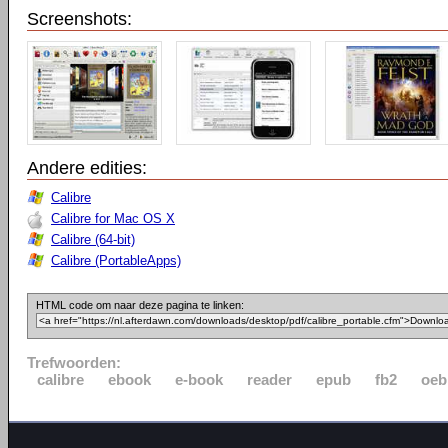
Screenshots:
Andere edities:
Calibre
Calibre for Mac OS X
Calibre (64-bit)
Calibre (PortableApps)
HTML code om naar deze pagina te linken:
Trefwoorden:
calibre
ebook
e-book
reader
epub
fb2
oeb