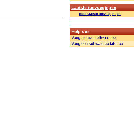
Laatste toevoegingen
Meer laatste toevoegingen
Help ons
Voeg nieuwe software toe
Voeg een software update toe