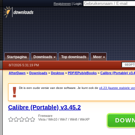
Registreren
|
Login:
Startpagina
Downloads
Top downloads
Meer
8/7/2026 5:31:19 PM
AfterDawn
>
Downloads
>
Desktop
>
PDF/EPub/eBooks
>
Calibre (Portable) v3.
Dit is een oude versie van deze software. Je kunt ook de
v4.23 (laatste stabiele ver
Calibre (Portable) v3.45.2
Freeware
DOW
Vista / Win10 / Win7 / Win8 / WinXP