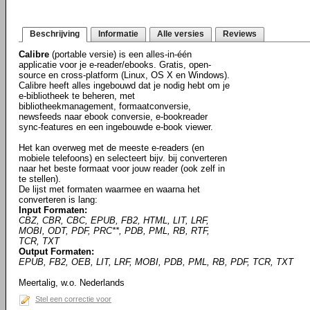
Beschrijving
Informatie
Alle versies
Reviews
Calibre
(portable versie) is een alles-in-één
applicatie voor je e-reader/ebooks. Gratis, open-
source en cross-platform (Linux, OS X en Windows).
Calibre heeft alles ingebouwd dat je nodig hebt om je
e-bibliotheek te beheren, met
bibliotheekmanagement, formaatconversie,
newsfeeds naar ebook conversie, e-bookreader
sync-features en een ingebouwde e-book viewer.
Het kan overweg met de meeste e-readers (en
mobiele telefoons) en selecteert bijv. bij converteren
naar het beste formaat voor jouw reader (ook zelf in
te stellen).
De lijst met formaten waarmee en waarna het
converteren is lang:
Input Formaten:
CBZ, CBR, CBC, EPUB, FB2, HTML, LIT, LRF,
MOBI, ODT, PDF, PRC**, PDB, PML, RB, RTF,
TCR, TXT
Output Formaten:
EPUB, FB2, OEB, LIT, LRF, MOBI, PDB, PML, RB, PDF, TCR, TXT
Meertalig, w.o. Nederlands
Stel een correctie voor