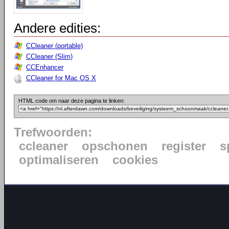
Andere edities:
CCleaner (portable)
CCleaner (Slim)
CCEnhancer
CCleaner for Mac OS X
HTML code om naar deze pagina te linken:
Trefwoorden:
ccleaner
opschonen
register
s
optimaliseren
cookies