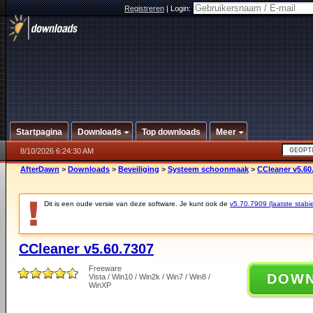
Registreren
|
Login:
Startpagina
Downloads
Top downloads
Meer
8/10/2026 6:24:30 AM
AfterDawn
>
Downloads
>
Beveiliging
>
Systeem schoonmaak
>
CCleaner v5.60
Dit is een oude versie van deze software. Je kunt ook de
v5.70.7909 (laatste stabie
CCleaner v5.60.7307
Freeware
DOW
Vista / Win10 / Win2k / Win7 / Win8 /
WinXP