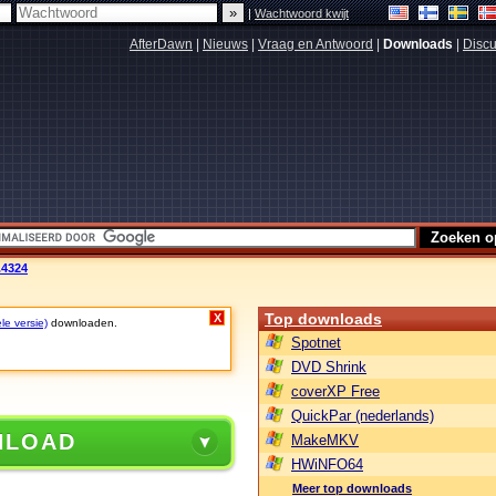
|
Wachtwoord kwijt
AfterDawn
|
Nieuws
|
Vraag en Antwoord
|
Downloads
|
Discu
.4324
Top downloads
X
le versie)
downloaden.
Spotnet
DVD Shrink
coverXP Free
QuickPar (nederlands)
NLOAD
MakeMKV
HWiNFO64
Meer top downloads