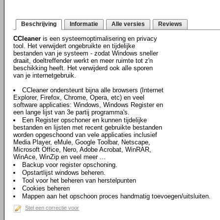
Beschrijving
Informatie
Alle versies
Reviews
CCleaner
is een systeemoptimalisering en privacy
tool. Het verwijdert ongebruikte en tijdelijke
bestanden van je systeem - zodat Windows sneller
draait, doeltreffender werkt en meer ruimte tot z'n
beschikking heeft. Het verwijderd ook alle sporen
van je internetgebruik.
CCleaner ondersteunt bijna alle browsers (Internet
Explorer, Firefox, Chrome, Opera, etc) en veel
software applicaties: Windows, Windows Register en
een lange lijst van 3e partij programma's.
Een Register opschoner en kunnen tijdelijke
bestanden en lijsten met recent gebruikte bestanden
worden opgeschoond van vele applicaties inclusief
Media Player, eMule, Google Toolbar, Netscape,
Microsoft Office, Nero, Adobe Acrobat, WinRAR,
WinAce, WinZip en veel meer ...
Backup voor register opschoning.
Opstartlijst windows beheren.
Tool voor het beheren van herstelpunten
Cookies beheren
Mappen aan het opschoon proces handmatig toevoegen/uitsluiten.
Stel een correctie voor