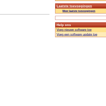
Laatste toevoegingen
Meer laatste toevoegingen
Help ons
Voeg nieuwe software toe
Voeg een software update toe