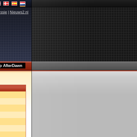
ssie
|
Nieuws2.nl