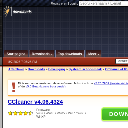
Registreren
|
Login:
Startpagina
Downloads
Top downloads
Meer
8/7/2026 7:05:28 PM
AfterDawn
>
Downloads
>
Beveiliging
>
Systeem schoonmaak
>
CCleaner v4.06
Dit is een oude versie van deze software. Je kunt ook de
v5.70.7909 (laatste stabie
of de
v5.0 Beta (laatste beta versie)
.
CCleaner v4.06.4324
Freeware
DOW
Vista / Win10 / Win2k / Win7 / Win8 /
WinXP