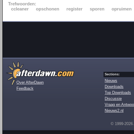
Trefwoorden:
ccleaner
opschonen
register
sporen
opruimen
Sections:
Nieuws
Over AfterDawn
Downloads
Feedback
Top Downloads
Discussie
Vraag en Antwoo
Nieuws2.nl
© 1999-2026