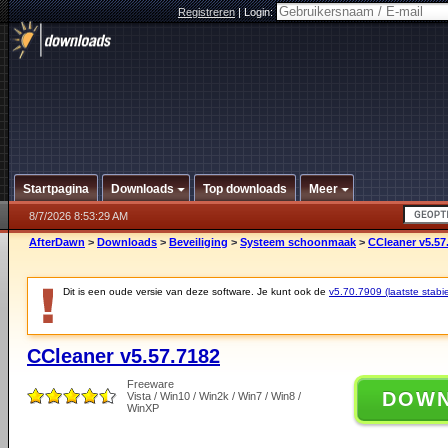
Registreren
|
Login:
Startpagina
Downloads
Top downloads
Meer
8/7/2026 8:53:29 AM
AfterDawn
>
Downloads
>
Beveiliging
>
Systeem schoonmaak
>
CCleaner v5.57
Dit is een oude versie van deze software. Je kunt ook de
v5.70.7909 (laatste stabie
CCleaner v5.57.7182
Freeware
DOW
Vista / Win10 / Win2k / Win7 / Win8 /
WinXP