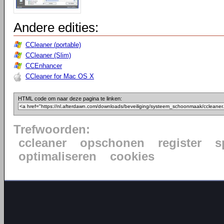
Andere edities:
CCleaner (portable)
CCleaner (Slim)
CCEnhancer
CCleaner for Mac OS X
HTML code om naar deze pagina te linken:
Trefwoorden:
ccleaner
opschonen
register
s
optimaliseren
cookies