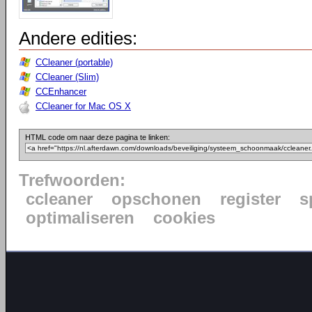
Andere edities:
CCleaner (portable)
CCleaner (Slim)
CCEnhancer
CCleaner for Mac OS X
HTML code om naar deze pagina te linken:
Trefwoorden:
ccleaner
opschonen
register
s
optimaliseren
cookies