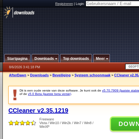
Registreren
|
Login:
Startpagina
Downloads
Top downloads
Meer
8/6/2026 3:41:18 PM
AfterDawn
>
Downloads
>
Beveiliging
>
Systeem schoonmaak
>
CCleaner v2.35
Dit is een oude versie van deze software. Je kunt ook de
v5.70.7909 (laatste stabie
of de
v5.0 Beta (laatste beta versie)
.
CCleaner v2.35.1219
Freeware
DOW
Vista / Win10 / Win2k / Win7 / Win8 /
WinXP