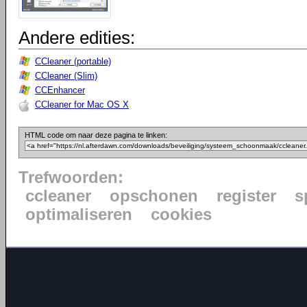
Andere edities:
CCleaner (portable)
CCleaner (Slim)
CCEnhancer
CCleaner for Mac OS X
HTML code om naar deze pagina te linken:
Trefwoorden:
ccleaner
opschonen
register
s
optimaliseren
cookies