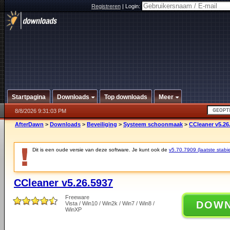
Registreren
|
Login:
Startpagina
Downloads
Top downloads
Meer
8/8/2026 9:31:03 PM
AfterDawn
>
Downloads
>
Beveiliging
>
Systeem schoonmaak
>
CCleaner v5.26
Dit is een oude versie van deze software. Je kunt ook de
v5.70.7909 (laatste stabie
CCleaner v5.26.5937
Freeware
DOW
Vista / Win10 / Win2k / Win7 / Win8 /
WinXP