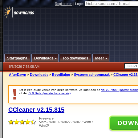
Registreren
|
Login:
Startpagina
Downloads
Top downloads
Meer
8/8/2026 7:58:08 AM
AfterDawn
>
Downloads
>
Beveiliging
>
Systeem schoonmaak
>
CCleaner v2.15
Dit is een oude versie van deze software. Je kunt ook de
v5.70.7909 (laatste stabie
of de
v5.0 Beta (laatste beta versie)
.
CCleaner v2.15.815
Freeware
DOW
Vista / Win10 / Win2k / Win7 / Win8 /
WinXP