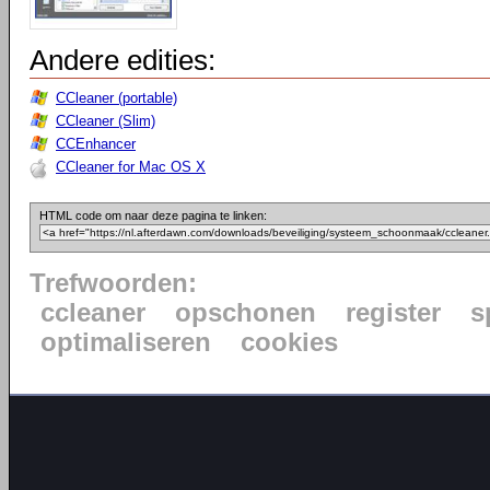
Andere edities:
CCleaner (portable)
CCleaner (Slim)
CCEnhancer
CCleaner for Mac OS X
HTML code om naar deze pagina te linken:
Trefwoorden:
ccleaner
opschonen
register
s
optimaliseren
cookies