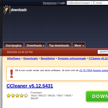
Registreren
|
Login:
Startpagina
Downloads
Top downloads
Meer
8/6/2026 10:46:19 PM
AfterDawn
>
Downloads
>
Beveiliging
>
Systeem schoonmaak
>
CCleaner v5.12
Dit is een oude versie van deze software. Je kunt ook de
v5.70.7909 (laatste stabie
CCleaner v5.12.5431
Freeware
DOW
Vista / Win10 / Win2k / Win7 / Win8 /
WinXP