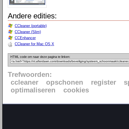
Andere edities:
CCleaner (portable)
CCleaner (Slim)
CCEnhancer
CCleaner for Mac OS X
HTML code om naar deze pagina te linken:
Trefwoorden:
ccleaner
opschonen
register
s
optimaliseren
cookies