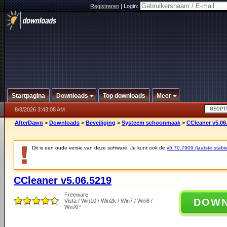
Registreren
|
Login:
Startpagina
Downloads
Top downloads
Meer
8/8/2026 3:43:08 AM
AfterDawn
>
Downloads
>
Beveiliging
>
Systeem schoonmaak
>
CCleaner v5.06
Dit is een oude versie van deze software. Je kunt ook de
v5.70.7909 (laatste stabie
CCleaner v5.06.5219
Freeware
DOW
Vista / Win10 / Win2k / Win7 / Win8 /
WinXP