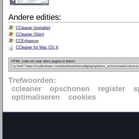
Andere edities:
CCleaner (portable)
CCleaner (Slim)
CCEnhancer
CCleaner for Mac OS X
HTML code om naar deze pagina te linken:
Trefwoorden:
ccleaner
opschonen
register
s
optimaliseren
cookies