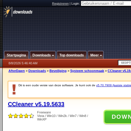
Registreren
|
Login:
Startpagina
Downloads
Top downloads
Meer
8/8/2026 5:46:40 AM
AfterDawn
>
Downloads
>
Beveiliging
>
Systeem schoonmaak
>
CCleaner v5.19
Dit is een oude versie van deze software. Je kunt ook de
v5.70.7909 (laatste stabie
CCleaner v5.19.5633
Freeware
DOW
Vista / Win10 / Win2k / Win7 / Win8 /
WinXP