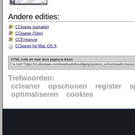
Andere edities:
CCleaner (portable)
CCleaner (Slim)
CCEnhancer
CCleaner for Mac OS X
HTML code om naar deze pagina te linken:
Trefwoorden:
ccleaner
opschonen
register
s
optimaliseren
cookies