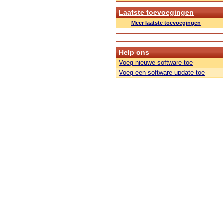
Laatste toevoegingen
Meer laatste toevoegingen
Help ons
Voeg nieuwe software toe
Voeg een software update toe