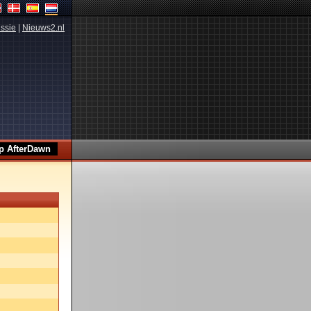
ssie
|
Nieuws2.nl