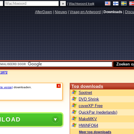
|
Wachtwoord kwijt
AfterDawn
|
Nieuws
|
Vraag en Antwoord
|
Downloads
|
Discu
.1872
Top downloads
X
le versie)
downloaden.
Spotnet
DVD Shrink
coverXP Free
QuickPar (nederlands)
NLOAD
MakeMKV
HWiNFO64
Meer top downloads