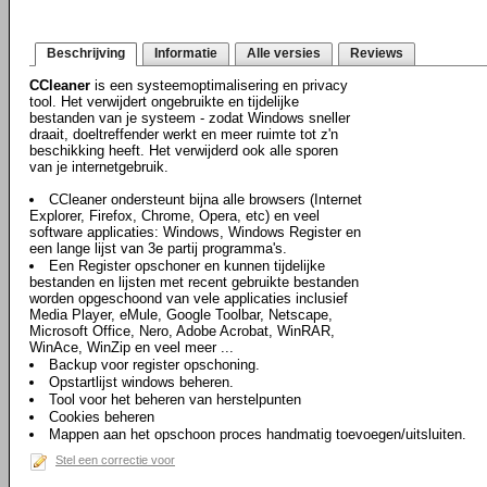
Beschrijving
Informatie
Alle versies
Reviews
CCleaner
is een systeemoptimalisering en privacy
tool. Het verwijdert ongebruikte en tijdelijke
bestanden van je systeem - zodat Windows sneller
draait, doeltreffender werkt en meer ruimte tot z'n
beschikking heeft. Het verwijderd ook alle sporen
van je internetgebruik.
CCleaner ondersteunt bijna alle browsers (Internet
Explorer, Firefox, Chrome, Opera, etc) en veel
software applicaties: Windows, Windows Register en
een lange lijst van 3e partij programma's.
Een Register opschoner en kunnen tijdelijke
bestanden en lijsten met recent gebruikte bestanden
worden opgeschoond van vele applicaties inclusief
Media Player, eMule, Google Toolbar, Netscape,
Microsoft Office, Nero, Adobe Acrobat, WinRAR,
WinAce, WinZip en veel meer ...
Backup voor register opschoning.
Opstartlijst windows beheren.
Tool voor het beheren van herstelpunten
Cookies beheren
Mappen aan het opschoon proces handmatig toevoegen/uitsluiten.
Stel een correctie voor