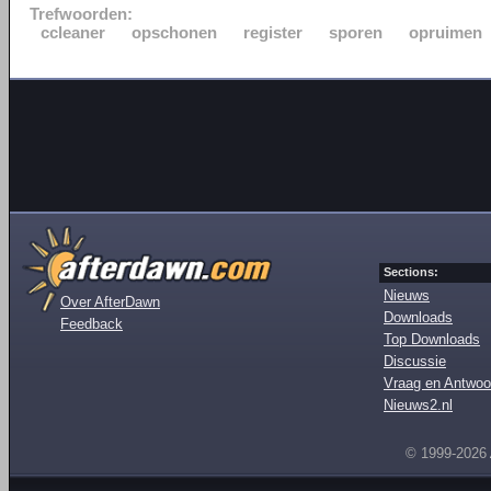
Trefwoorden:
ccleaner
opschonen
register
sporen
opruimen
Sections:
Nieuws
Over AfterDawn
Downloads
Feedback
Top Downloads
Discussie
Vraag en Antwoo
Nieuws2.nl
© 1999-2026