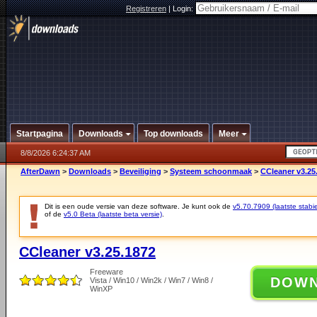
Registreren
|
Login:
Startpagina
Downloads
Top downloads
Meer
8/8/2026 6:24:37 AM
AfterDawn
>
Downloads
>
Beveiliging
>
Systeem schoonmaak
>
CCleaner v3.25
Dit is een oude versie van deze software. Je kunt ook de
v5.70.7909 (laatste stabie
of de
v5.0 Beta (laatste beta versie)
.
CCleaner v3.25.1872
Freeware
DOW
Vista / Win10 / Win2k / Win7 / Win8 /
WinXP