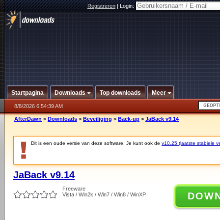
Registreren
|
Login:
Startpagina
Downloads
Top downloads
Meer
8/8/2026 6:54:39 AM
AfterDawn
>
Downloads
>
Beveiliging
>
Back-up
>
JaBack v9.14
Dit is een oude versie van deze software. Je kunt ook de
v10.25 (laatste stabiele ve
JaBack v9.14
Freeware
DOW
Vista / Win2k / Win7 / Win8 / WinXP