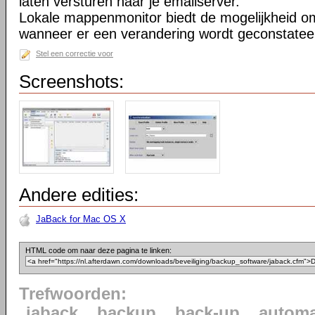
laten versturen naar je emailserver.
Lokale mappenmonitor biedt de mogelijkheid o
wanneer er een verandering wordt geconstatee
Stel een correctie voor
Screenshots:
Andere edities:
JaBack for Mac OS X
HTML code om naar deze pagina te linken:
Trefwoorden:
jaback
backup
back-up
automa