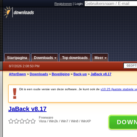
Registreren
|
Login:
Startpagina
Downloads
Top downloads
Meer
8/7/2026 2:08:50 PM
AfterDawn
>
Downloads
>
Beveiliging
>
Back-up
>
JaBack v8.17
Dit is een oude versie van deze software. Je kunt ook de
v10.25 (laatste stabiele ve
JaBack v8.17
Freeware
DOW
Vista / Win2k / Win7 / Win8 / WinXP