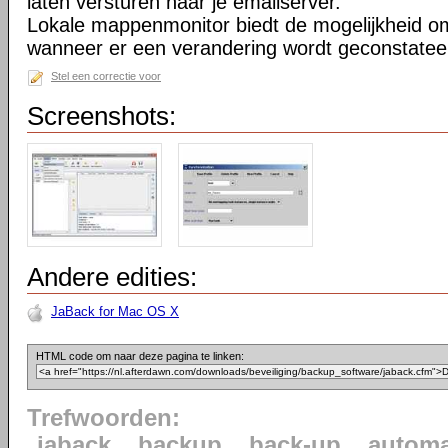
laten versturen naar je emailserver.
Lokale mappenmonitor biedt de mogelijkheid o
wanneer er een verandering wordt geconstatee
Stel een correctie voor
Screenshots:
Andere edities:
JaBack for Mac OS X
HTML code om naar deze pagina te linken:
Trefwoorden:
jaback
backup
back-up
automa