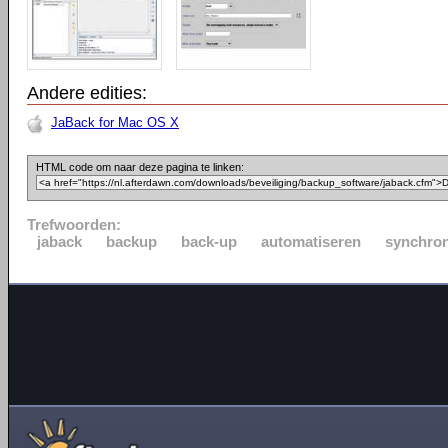
Andere edities:
JaBack for Mac OS X
HTML code om naar deze pagina te linken:
Trefwoorden:
jaback
backup
back-up
automatiseren
synchron