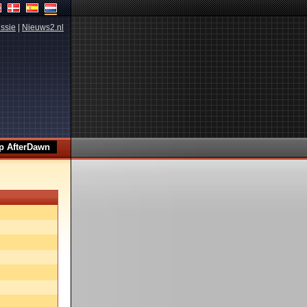
ssie
|
Nieuws2.nl