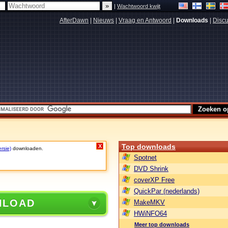
|
Wachtwoord kwijt
AfterDawn
|
Nieuws
|
Vraag en Antwoord
|
Downloads
|
Discu
Top downloads
X
rsie)
downloaden.
Spotnet
DVD Shrink
coverXP Free
QuickPar (nederlands)
NLOAD
MakeMKV
HWiNFO64
Meer top downloads