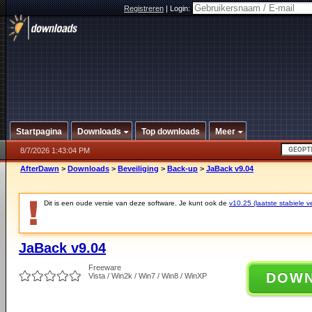
Registreren
|
Login:
Startpagina
Downloads
Top downloads
Meer
8/7/2026 1:43:04 PM
AfterDawn
>
Downloads
>
Beveiliging
>
Back-up
>
JaBack v9.04
Dit is een oude versie van deze software. Je kunt ook de
v10.25 (laatste stabiele ve
JaBack v9.04
Freeware
DOW
Vista / Win2k / Win7 / Win8 / WinXP