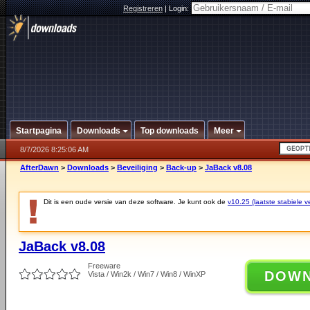
Registreren
|
Login:
Startpagina
Downloads
Top downloads
Meer
8/7/2026 8:25:06 AM
AfterDawn
>
Downloads
>
Beveiliging
>
Back-up
>
JaBack v8.08
Dit is een oude versie van deze software. Je kunt ook de
v10.25 (laatste stabiele ve
JaBack v8.08
Freeware
DOW
Vista / Win2k / Win7 / Win8 / WinXP