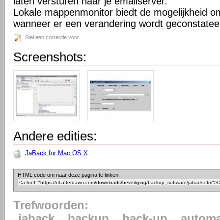
laten versturen naar je emailserver.
Lokale mappenmonitor biedt de mogelijkheid o
wanneer er een verandering wordt geconstatee
Stel een correctie voor
Screenshots:
Andere edities:
JaBack for Mac OS X
HTML code om naar deze pagina te linken:
Trefwoorden:
jaback
backup
back-up
automa