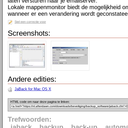
laten versturen naar je emailserver.
Lokale mappenmonitor biedt de mogelijkheid o
wanneer er een verandering wordt geconstatee
Stel een correctie voor
Screenshots:
Andere edities:
JaBack for Mac OS X
HTML code om naar deze pagina te linken:
Trefwoorden:
jaback
backup
back-up
automa