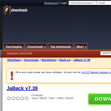
Registreren
|
Login:
Startpagina
Downloads
Top downloads
Meer
8/6/2026 4:58:53 PM
AfterDawn
>
Downloads
>
Beveiliging
>
Back-up
>
JaBack v7.39
Dit is een oude versie van deze software. Je kunt ook de
v10.25 (laatste stabiele ve
JaBack v7.39
Freeware
DOW
Vista / Win2k / Win7 / Win8 / WinXP