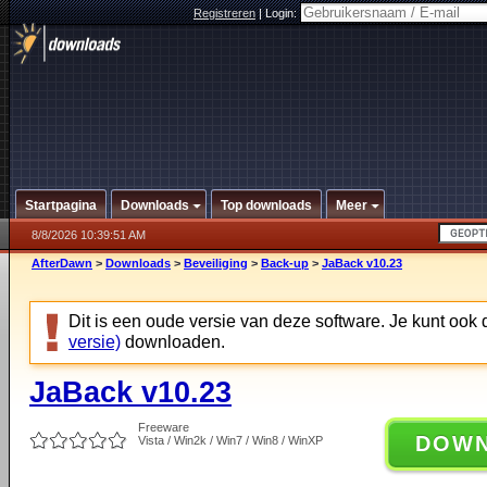
Registreren
|
Login:
Startpagina
Downloads
Top downloads
Meer
8/8/2026 10:39:51 AM
AfterDawn
>
Downloads
>
Beveiliging
>
Back-up
>
JaBack v10.23
Dit is een oude versie van deze software. Je kunt ook
versie)
downloaden.
JaBack v10.23
Freeware
DOW
Vista / Win2k / Win7 / Win8 / WinXP