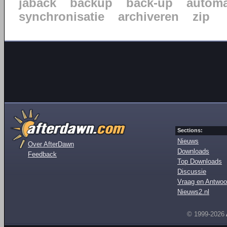
jaback
backup
back-up
automa
synchronisatie
archiveren
zip
Sections:
Nieuws
Over AfterDawn
Downloads
Feedback
Top Downloads
Discussie
Vraag en Antwoo
Nieuws2.nl
© 1999-2026