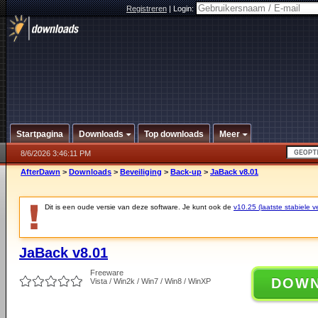
Registreren
|
Login:
Startpagina
Downloads
Top downloads
Meer
8/6/2026 3:46:11 PM
AfterDawn
>
Downloads
>
Beveiliging
>
Back-up
>
JaBack v8.01
Dit is een oude versie van deze software. Je kunt ook de
v10.25 (laatste stabiele ve
JaBack v8.01
Freeware
DOW
Vista / Win2k / Win7 / Win8 / WinXP