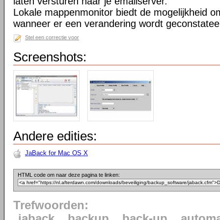
laten versturen naar je emailserver.
Lokale mappenmonitor biedt de mogelijkheid o
wanneer er een verandering wordt geconstatee
Stel een correctie voor
Screenshots:
Andere edities:
JaBack for Mac OS X
HTML code om naar deze pagina te linken:
Trefwoorden:
jaback
backup
back-up
automa