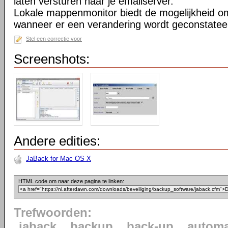
laten versturen naar je emailserver.
Lokale mappenmonitor biedt de mogelijkheid o
wanneer er een verandering wordt geconstatee
Stel een correctie voor
Screenshots:
Andere edities:
JaBack for Mac OS X
HTML code om naar deze pagina te linken:
Trefwoorden:
jaback
backup
back-up
automa