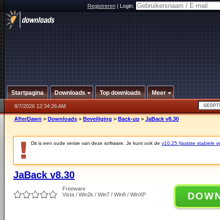
Registreren
|
Login:
Startpagina
Downloads
Top downloads
Meer
8/7/2026 12:34:26 AM
AfterDawn
>
Downloads
>
Beveiliging
>
Back-up
>
JaBack v8.30
Dit is een oude versie van deze software. Je kunt ook de
v10.25 (laatste stabiele ve
JaBack v8.30
Freeware
DOW
Vista / Win2k / Win7 / Win8 / WinXP