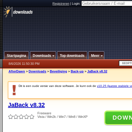
Registreren
|
Login:
Startpagina
Downloads
Top downloads
Meer
8/6/2026 11:50:30 PM
AfterDawn
>
Downloads
>
Beveiliging
>
Back-up
>
JaBack v8.32
Dit is een oude versie van deze software. Je kunt ook de
v10.25 (laatste stabiele ve
JaBack v8.32
Freeware
DOW
Vista / Win2k / Win7 / Win8 / WinXP