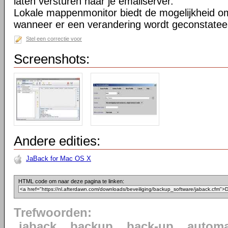
laten versturen naar je emailserver.
Lokale mappenmonitor biedt de mogelijkheid o
wanneer er een verandering wordt geconstatee
Stel een correctie voor
Screenshots:
Andere edities:
JaBack for Mac OS X
HTML code om naar deze pagina te linken:
Trefwoorden:
jaback
backup
back-up
automa