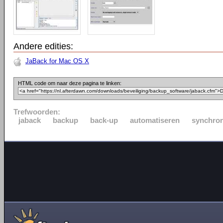
Andere edities:
JaBack for Mac OS X
HTML code om naar deze pagina te linken:
Trefwoorden:
jaback
backup
back-up
automatiseren
synchron