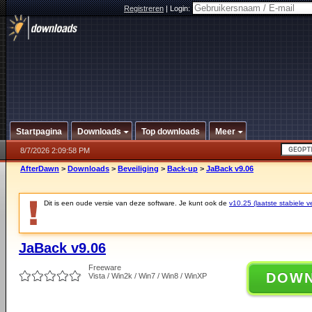
Registreren
|
Login:
Startpagina
Downloads
Top downloads
Meer
8/7/2026 2:09:58 PM
AfterDawn
>
Downloads
>
Beveiliging
>
Back-up
>
JaBack v9.06
Dit is een oude versie van deze software. Je kunt ook de
v10.25 (laatste stabiele ve
JaBack v9.06
Freeware
DOW
Vista / Win2k / Win7 / Win8 / WinXP