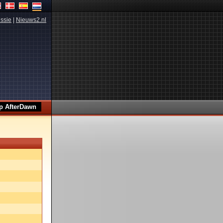
ssie
|
Nieuws2.nl