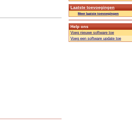
Laatste toevoegingen
Meer laatste toevoegingen
Help ons
Voeg nieuwe software toe
Voeg een software update toe