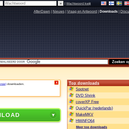
|
Wachtwoord kwijt
AfterDawn
|
Nieuws
|
Vraag en Antwoord
|
Downloads
|
Discu
Top downloads
X
rsie)
downloaden.
Spotnet
DVD Shrink
coverXP Free
QuickPar (nederlands)
NLOAD
MakeMKV
HWiNFO64
Meer top downloads