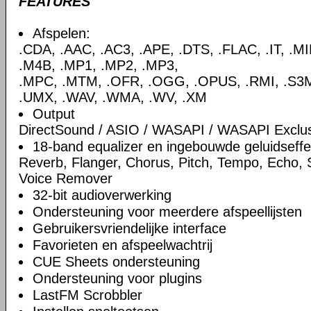
FEATURES
Afspelen:
.CDA, .AAC, .AC3, .APE, .DTS, .FLAC, .IT, .M
.M4B, .MP1, .MP2, .MP3,
.MPC, .MTM, .OFR, .OGG, .OPUS, .RMI, .S3M,
.UMX, .WAV, .WMA, .WV, .XM
Output
DirectSound / ASIO / WASAPI / WASAPI Exclu
18-band equalizer en ingebouwde geluidseff
Reverb, Flanger, Chorus, Pitch, Tempo, Echo,
Voice Remover
32-bit audioverwerking
Ondersteuning voor meerdere afspeellijsten
Gebruikersvriendelijke interface
Favorieten en afspeelwachtrij
CUE Sheets ondersteuning
Ondersteuning voor plugins
LastFM Scrobbler