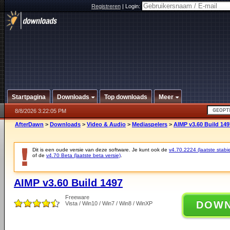
Registreren
|
Login:
Startpagina
Downloads
Top downloads
Meer
8/8/2026 3:22:05 PM
AfterDawn
>
Downloads
>
Video & Audio
>
Mediaspelers
>
AIMP v3.60 Build 149
Dit is een oude versie van deze software. Je kunt ook de
v4.70.2224 (laatste stabie
of de
v4.70 Beta (laatste beta versie)
.
AIMP v3.60 Build 1497
Freeware
DOW
Vista / Win10 / Win7 / Win8 / WinXP