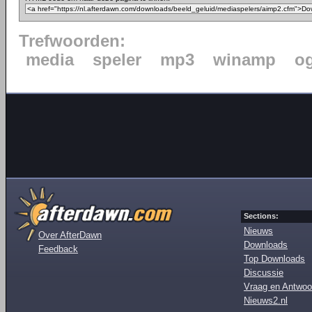
Trefwoorden:
media
speler
mp3
winamp
o
Sections:
Nieuws
Over AfterDawn
Downloads
Feedback
Top Downloads
Discussie
Vraag en Antwoo
Nieuws2.nl