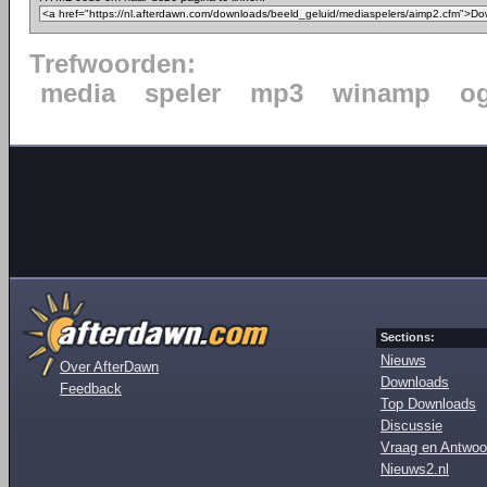
Trefwoorden:
media
speler
mp3
winamp
o
Sections:
Nieuws
Over AfterDawn
Downloads
Feedback
Top Downloads
Discussie
Vraag en Antwoo
Nieuws2.nl