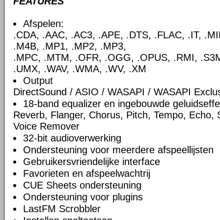
FEATURES
Afspelen:
.CDA, .AAC, .AC3, .APE, .DTS, .FLAC, .IT, .M
.M4B, .MP1, .MP2, .MP3,
.MPC, .MTM, .OFR, .OGG, .OPUS, .RMI, .S3M,
.UMX, .WAV, .WMA, .WV, .XM
Output
DirectSound / ASIO / WASAPI / WASAPI Exclu
18-band equalizer en ingebouwde geluidseff
Reverb, Flanger, Chorus, Pitch, Tempo, Echo,
Voice Remover
32-bit audioverwerking
Ondersteuning voor meerdere afspeellijsten
Gebruikersvriendelijke interface
Favorieten en afspeelwachtrij
CUE Sheets ondersteuning
Ondersteuning voor plugins
LastFM Scrobbler