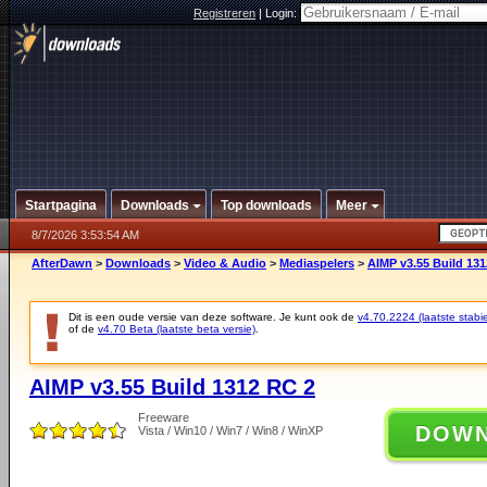
Registreren
|
Login:
Startpagina
Downloads
Top downloads
Meer
8/7/2026 3:53:54 AM
AfterDawn
>
Downloads
>
Video & Audio
>
Mediaspelers
>
AIMP v3.55 Build 131
Dit is een oude versie van deze software. Je kunt ook de
v4.70.2224 (laatste stabie
of de
v4.70 Beta (laatste beta versie)
.
AIMP v3.55 Build 1312 RC 2
Freeware
DOW
Vista / Win10 / Win7 / Win8 / WinXP