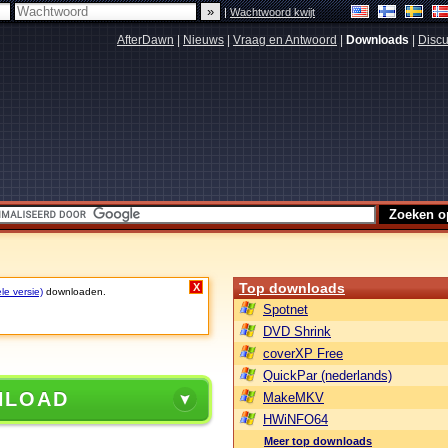
|
Wachtwoord kwijt
AfterDawn
|
Nieuws
|
Vraag en Antwoord
|
Downloads
|
Discu
Top downloads
X
le versie)
downloaden.
Spotnet
DVD Shrink
coverXP Free
QuickPar (nederlands)
NLOAD
MakeMKV
HWiNFO64
Meer top downloads