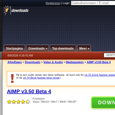
Registreren
|
Login:
Startpagina
Downloads
Top downloads
Meer
8/8/2026 4:16:41 AM
AfterDawn
>
Downloads
>
Video & Audio
>
Mediaspelers
>
AIMP v3.50 Beta 4
Dit is een oude versie van deze software. Je kunt ook de
v4.70.2224 (laatste stabie
of de
v4.70 Beta (laatste beta versie)
.
AIMP v3.50 Beta 4
Freeware
DOW
Vista / Win10 / Win7 / Win8 / WinXP