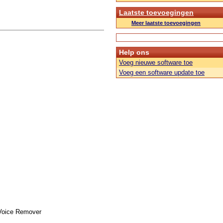
Laatste toevoegingen
Meer laatste toevoegingen
Help ons
Voeg nieuwe software toe
Voeg een software update toe
 Voice Remover