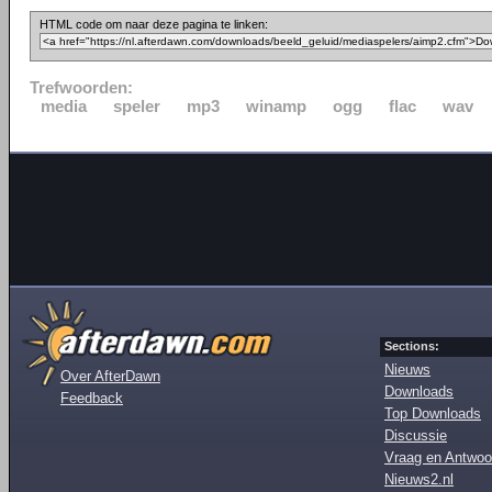
HTML code om naar deze pagina te linken:
Trefwoorden:
media
speler
mp3
winamp
ogg
flac
wav
Sections:
Nieuws
Over AfterDawn
Downloads
Feedback
Top Downloads
Discussie
Vraag en Antwoo
Nieuws2.nl