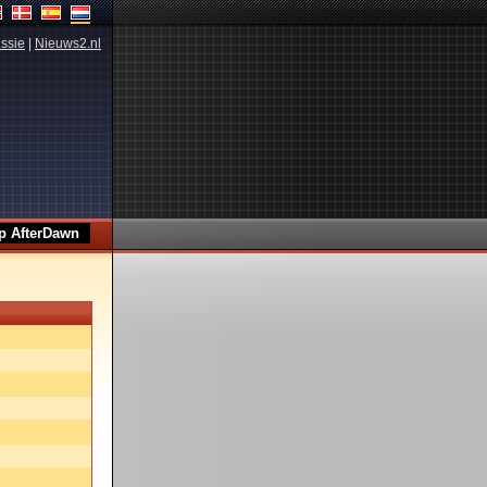
ssie
|
Nieuws2.nl