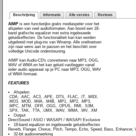
Beschrijving
Informatie
Alle versies
Reviews
AIMP
is een functierijke gratis mediaspeler voor het
afspelen van veel audioformaten. Aan boord een 18-
band grafische equalizer met extra ingebouwde
geluidseffecten. De functionaliteit kan kan worden
uitgebreid met plug-ins van Winamp. Alle sneltoetsen
zijn naar wens aan te passen en het beschikt over
volledige Unicode ondersteuning.
AIMP kan Audio-CD's converteren naar MP3, OGG,
WAV of WMA en het kan geluid vastleggen vanaf
ieder audio apparaat op je PC naar MP3, OGG, WAV
of WMA formaat.
FEATURES
Afspelen:
.CDA, .AAC, .AC3, .APE, .DTS, .FLAC, .IT, .MIDI,
.MO3, .MOD, .M4A, .M4B, .MP1, .MP2, .MP3,
.MPC, .MTM, .OFR, .OGG, .OPUS, .RMI, .S3M,
.SPX, .TAK, .TTA, .UMX, .WAV, .WMA, .WV, .XM
Output
DirectSound / ASIO / WASAPI / WASAPI Exclusive
18-band equalizer en ingebouwde geluidseffecten
Reverb, Flanger, Chorus, Pitch, Tempo, Echo, Speed, Bass, Enhancer,
32-bit audioverwerking