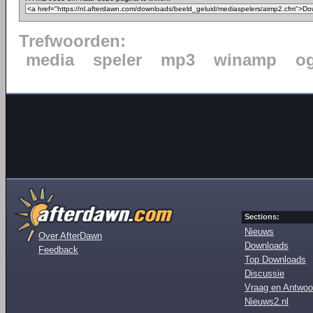
Trefwoorden:
media
speler
mp3
winamp
o
Sections:
Nieuws
Over AfterDawn
Downloads
Feedback
Top Downloads
Discussie
Vraag en Antwoo
Nieuws2.nl