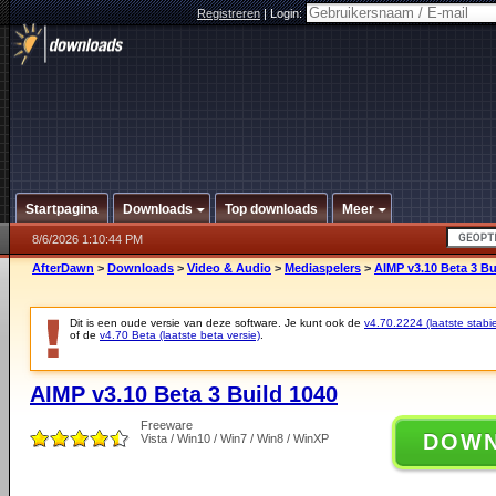
Registreren
|
Login:
Startpagina
Downloads
Top downloads
Meer
8/6/2026 1:10:44 PM
AfterDawn
>
Downloads
>
Video & Audio
>
Mediaspelers
>
AIMP v3.10 Beta 3 Bu
Dit is een oude versie van deze software. Je kunt ook de
v4.70.2224 (laatste stabie
of de
v4.70 Beta (laatste beta versie)
.
AIMP v3.10 Beta 3 Build 1040
Freeware
DOW
Vista / Win10 / Win7 / Win8 / WinXP