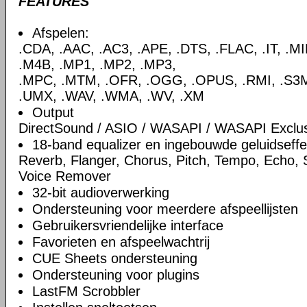
FEATURES
Afspelen:
.CDA, .AAC, .AC3, .APE, .DTS, .FLAC, .IT, .M
.M4B, .MP1, .MP2, .MP3,
.MPC, .MTM, .OFR, .OGG, .OPUS, .RMI, .S3M,
.UMX, .WAV, .WMA, .WV, .XM
Output
DirectSound / ASIO / WASAPI / WASAPI Exclu
18-band equalizer en ingebouwde geluidseff
Reverb, Flanger, Chorus, Pitch, Tempo, Echo,
Voice Remover
32-bit audioverwerking
Ondersteuning voor meerdere afspeellijsten
Gebruikersvriendelijke interface
Favorieten en afspeelwachtrij
CUE Sheets ondersteuning
Ondersteuning voor plugins
LastFM Scrobbler