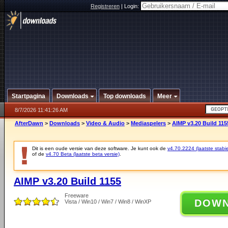
Registreren
|
Login:
Startpagina
Downloads
Top downloads
Meer
8/7/2026 11:41:26 AM
AfterDawn
>
Downloads
>
Video & Audio
>
Mediaspelers
>
AIMP v3.20 Build 115
Dit is een oude versie van deze software. Je kunt ook de
v4.70.2224 (laatste stabie
of de
v4.70 Beta (laatste beta versie)
.
AIMP v3.20 Build 1155
Freeware
DOW
Vista / Win10 / Win7 / Win8 / WinXP