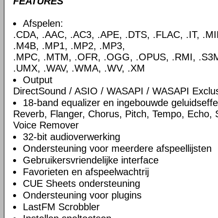
FEATURES
Afspelen:
.CDA, .AAC, .AC3, .APE, .DTS, .FLAC, .IT, .M
.M4B, .MP1, .MP2, .MP3,
.MPC, .MTM, .OFR, .OGG, .OPUS, .RMI, .S3M,
.UMX, .WAV, .WMA, .WV, .XM
Output
DirectSound / ASIO / WASAPI / WASAPI Exclu
18-band equalizer en ingebouwde geluidseff
Reverb, Flanger, Chorus, Pitch, Tempo, Echo,
Voice Remover
32-bit audioverwerking
Ondersteuning voor meerdere afspeellijsten
Gebruikersvriendelijke interface
Favorieten en afspeelwachtrij
CUE Sheets ondersteuning
Ondersteuning voor plugins
LastFM Scrobbler