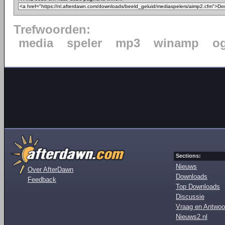
Trefwoorden:
media
speler
mp3
winamp
o
Sections:
Nieuws
Over AfterDawn
Downloads
Feedback
Top Downloads
Discussie
Vraag en Antwoo
Nieuws2.nl