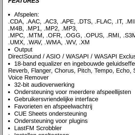
FEATURES
Afspelen:
.CDA, .AAC, .AC3, .APE, .DTS, .FLAC, .IT, .M
.M4B, .MP1, .MP2, .MP3,
.MPC, .MTM, .OFR, .OGG, .OPUS, .RMI, .S3M,
.UMX, .WAV, .WMA, .WV, .XM
Output
DirectSound / ASIO / WASAPI / WASAPI Exclu
18-band equalizer en ingebouwde geluidseff
Reverb, Flanger, Chorus, Pitch, Tempo, Echo,
Voice Remover
32-bit audioverwerking
Ondersteuning voor meerdere afspeellijsten
Gebruikersvriendelijke interface
Favorieten en afspeelwachtrij
CUE Sheets ondersteuning
Ondersteuning voor plugins
LastFM Scrobbler