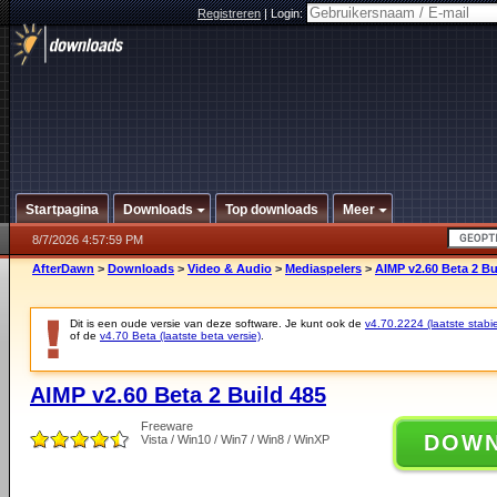
Registreren
|
Login:
Startpagina
Downloads
Top downloads
Meer
8/7/2026 4:57:59 PM
AfterDawn
>
Downloads
>
Video & Audio
>
Mediaspelers
>
AIMP v2.60 Beta 2 Bu
Dit is een oude versie van deze software. Je kunt ook de
v4.70.2224 (laatste stabie
of de
v4.70 Beta (laatste beta versie)
.
AIMP v2.60 Beta 2 Build 485
Freeware
DOW
Vista / Win10 / Win7 / Win8 / WinXP