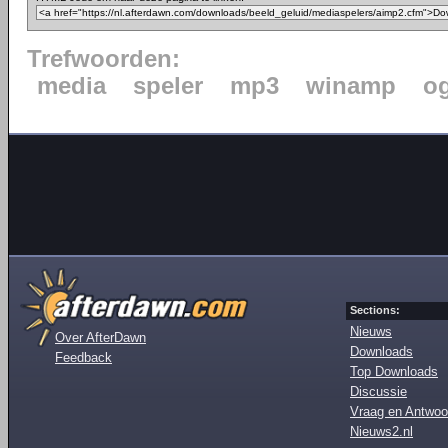
Trefwoorden:
media
speler
mp3
winamp
o
Sections:
Nieuws
Over AfterDawn
Downloads
Feedback
Top Downloads
Discussie
Vraag en Antwoo
Nieuws2.nl