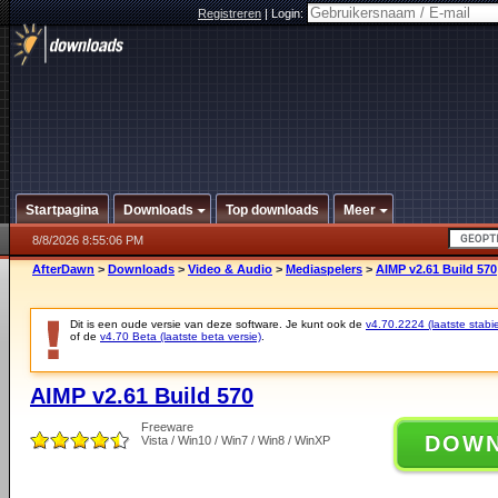
Registreren
|
Login:
Startpagina
Downloads
Top downloads
Meer
8/8/2026 8:55:06 PM
AfterDawn
>
Downloads
>
Video & Audio
>
Mediaspelers
>
AIMP v2.61 Build 570
Dit is een oude versie van deze software. Je kunt ook de
v4.70.2224 (laatste stabie
of de
v4.70 Beta (laatste beta versie)
.
AIMP v2.61 Build 570
Freeware
DOW
Vista / Win10 / Win7 / Win8 / WinXP