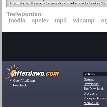
Trefwoorden:
media
speler
mp3
winamp
o
Sections:
Nieuws
Over AfterDawn
Downloads
Feedback
Top Downloads
Discussie
Vraag en Antwoo
Nieuws2.nl