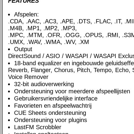
FEATURES
Afspelen:
.CDA, .AAC, .AC3, .APE, .DTS, .FLAC, .IT, .M
.M4B, .MP1, .MP2, .MP3,
.MPC, .MTM, .OFR, .OGG, .OPUS, .RMI, .S3M,
.UMX, .WAV, .WMA, .WV, .XM
Output
DirectSound / ASIO / WASAPI / WASAPI Exclu
18-band equalizer en ingebouwde geluidseff
Reverb, Flanger, Chorus, Pitch, Tempo, Echo,
Voice Remover
32-bit audioverwerking
Ondersteuning voor meerdere afspeellijsten
Gebruikersvriendelijke interface
Favorieten en afspeelwachtrij
CUE Sheets ondersteuning
Ondersteuning voor plugins
LastFM Scrobbler