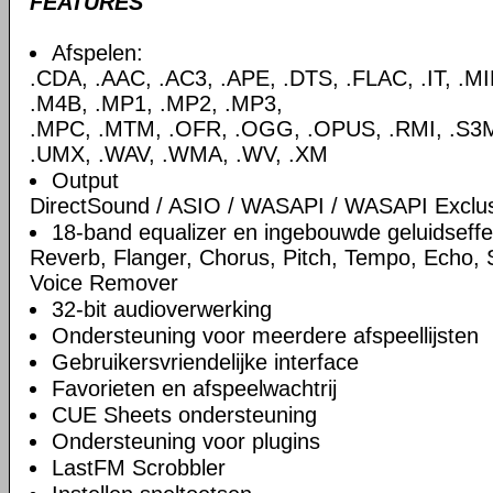
FEATURES
Afspelen:
.CDA, .AAC, .AC3, .APE, .DTS, .FLAC, .IT, .M
.M4B, .MP1, .MP2, .MP3,
.MPC, .MTM, .OFR, .OGG, .OPUS, .RMI, .S3M,
.UMX, .WAV, .WMA, .WV, .XM
Output
DirectSound / ASIO / WASAPI / WASAPI Exclu
18-band equalizer en ingebouwde geluidseff
Reverb, Flanger, Chorus, Pitch, Tempo, Echo,
Voice Remover
32-bit audioverwerking
Ondersteuning voor meerdere afspeellijsten
Gebruikersvriendelijke interface
Favorieten en afspeelwachtrij
CUE Sheets ondersteuning
Ondersteuning voor plugins
LastFM Scrobbler