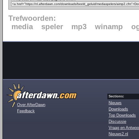
Trefwoorden:
media
speler
mp3
winamp
o
Sections:
Nieuws
Over AfterDawn
Downloads
Feedback
Top Downloads
Discussie
Vraag en Antwoo
Nieuws2.nl