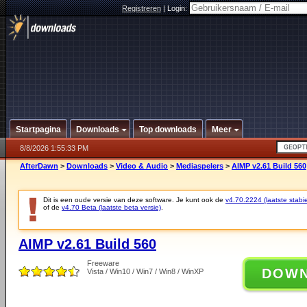
Registreren
|
Login:
Startpagina
Downloads
Top downloads
Meer
8/8/2026 1:55:33 PM
AfterDawn
>
Downloads
>
Video & Audio
>
Mediaspelers
>
AIMP v2.61 Build 560
Dit is een oude versie van deze software. Je kunt ook de
v4.70.2224 (laatste stabie
of de
v4.70 Beta (laatste beta versie)
.
AIMP v2.61 Build 560
Freeware
DOW
Vista / Win10 / Win7 / Win8 / WinXP