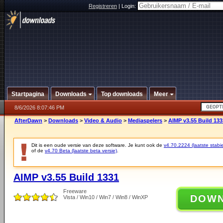
Registreren
|
Login:
Startpagina
Downloads
Top downloads
Meer
8/6/2026 8:07:46 PM
AfterDawn
>
Downloads
>
Video & Audio
>
Mediaspelers
>
AIMP v3.55 Build 133
Dit is een oude versie van deze software. Je kunt ook de
v4.70.2224 (laatste stabie
of de
v4.70 Beta (laatste beta versie)
.
AIMP v3.55 Build 1331
Freeware
DOW
Vista / Win10 / Win7 / Win8 / WinXP