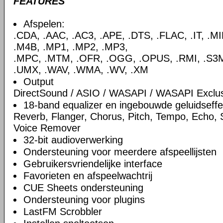
FEATURES
Afspelen:
.CDA, .AAC, .AC3, .APE, .DTS, .FLAC, .IT, .M
.M4B, .MP1, .MP2, .MP3,
.MPC, .MTM, .OFR, .OGG, .OPUS, .RMI, .S3M,
.UMX, .WAV, .WMA, .WV, .XM
Output
DirectSound / ASIO / WASAPI / WASAPI Exclu
18-band equalizer en ingebouwde geluidseff
Reverb, Flanger, Chorus, Pitch, Tempo, Echo,
Voice Remover
32-bit audioverwerking
Ondersteuning voor meerdere afspeellijsten
Gebruikersvriendelijke interface
Favorieten en afspeelwachtrij
CUE Sheets ondersteuning
Ondersteuning voor plugins
LastFM Scrobbler