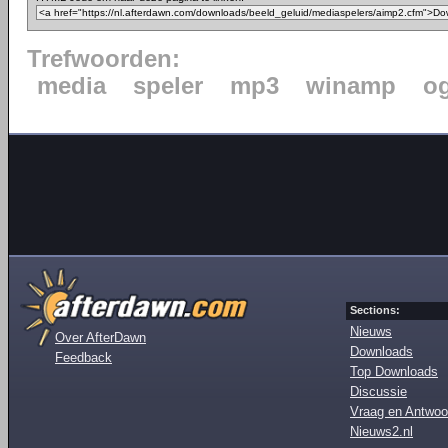
Trefwoorden:
media
speler
mp3
winamp
o
Sections:
Nieuws
Over AfterDawn
Downloads
Feedback
Top Downloads
Discussie
Vraag en Antwoo
Nieuws2.nl