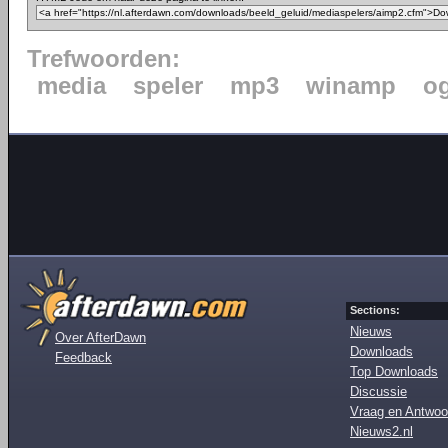
Trefwoorden:
media
speler
mp3
winamp
o
Sections:
Nieuws
Over AfterDawn
Downloads
Feedback
Top Downloads
Discussie
Vraag en Antwoo
Nieuws2.nl