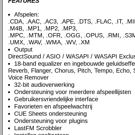
FEATURES
Afspelen:
.CDA, .AAC, .AC3, .APE, .DTS, .FLAC, .IT, .M
.M4B, .MP1, .MP2, .MP3,
.MPC, .MTM, .OFR, .OGG, .OPUS, .RMI, .S3M,
.UMX, .WAV, .WMA, .WV, .XM
Output
DirectSound / ASIO / WASAPI / WASAPI Exclu
18-band equalizer en ingebouwde geluidseff
Reverb, Flanger, Chorus, Pitch, Tempo, Echo,
Voice Remover
32-bit audioverwerking
Ondersteuning voor meerdere afspeellijsten
Gebruikersvriendelijke interface
Favorieten en afspeelwachtrij
CUE Sheets ondersteuning
Ondersteuning voor plugins
LastFM Scrobbler