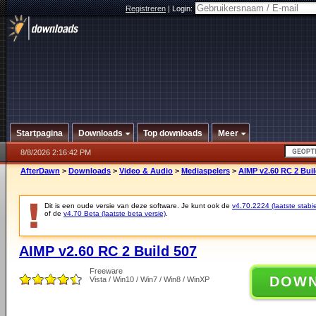
Registreren
|
Login:
Startpagina
Downloads
Top downloads
Meer
8/8/2026 2:16:42 PM
AfterDawn
>
Downloads
>
Video & Audio
>
Mediaspelers
>
AIMP v2.60 RC 2 Buil
Dit is een oude versie van deze software. Je kunt ook de
v4.70.2224 (laatste stabie
of de
v4.70 Beta (laatste beta versie)
.
AIMP v2.60 RC 2 Build 507
Freeware
DOW
Vista / Win10 / Win7 / Win8 / WinXP