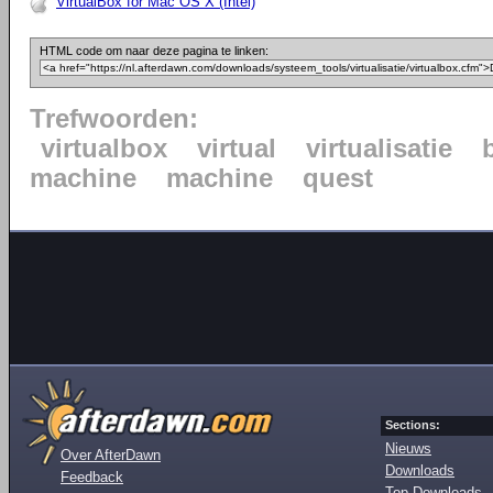
VirtualBox for Mac OS X (Intel)
HTML code om naar deze pagina te linken:
Trefwoorden:
virtualbox
virtual
virtualisatie
machine
machine
quest
Sections:
Nieuws
Over AfterDawn
Downloads
Feedback
Top Downloads