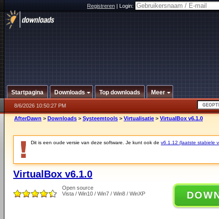
Registreren
|
Login:
Startpagina
Downloads
Top downloads
Meer
8/6/2026 10:50:27 PM
AfterDawn
>
Downloads
>
Systeemtools
>
Virtualisatie
>
VirtualBox v6.1.0
Dit is een oude versie van deze software. Je kunt ook de
v6.1.12 (laatste stabiele v
VirtualBox v6.1.0
Open source
DOW
Vista / Win10 / Win7 / Win8 / WinXP