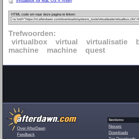
VirtualBox for Mac OS X (Intel)
HTML code om naar deze pagina te linken:
Trefwoorden:
virtualbox
virtual
virtualisatie
machine
machine
quest
Sections:
Nieuws
Over AfterDawn
Downloads
Feedback
Top Downloads