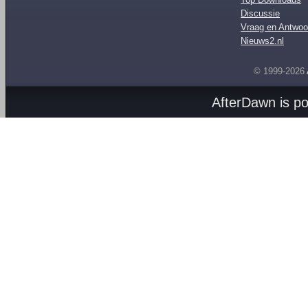
Discussie
Vraag en Antwoo
Nieuws2.nl
© 1999-2026
AfterDawn is p