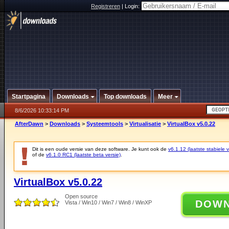
Registreren
|
Login:
Startpagina
Downloads
Top downloads
Meer
8/6/2026 10:33:14 PM
AfterDawn
>
Downloads
>
Systeemtools
>
Virtualisatie
>
VirtualBox v5.0.22
Dit is een oude versie van deze software. Je kunt ook de
v6.1.12 (laatste stabiele v
of de
v6.1.0 RC1 (laatste beta versie)
.
VirtualBox v5.0.22
Open source
DOW
Vista / Win10 / Win7 / Win8 / WinXP