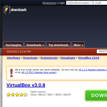
Registreren
|
Login:
Startpagina
Downloads
Top downloads
Meer
8/6/2026 3:13:34 PM
AfterDawn
>
Downloads
>
Systeemtools
>
Virtualisatie
>
VirtualBox v3.0.8
Dit is een oude versie van deze software. Je kunt ook de
v6.1.12 (laatste stabiele v
of de
v6.1.0 RC1 (laatste beta versie)
.
VirtualBox v3.0.8
Open source
DOW
Vista / Win10 / Win7 / Win8 / WinXP