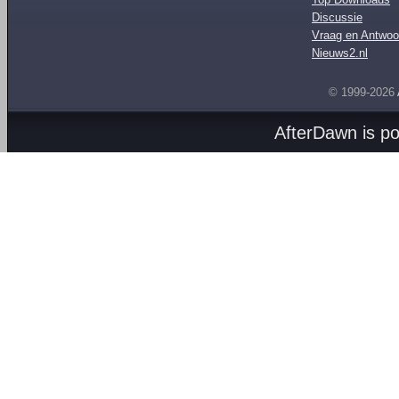
Discussie
Vraag en Antwoo
Nieuws2.nl
© 1999-2026
AfterDawn is p