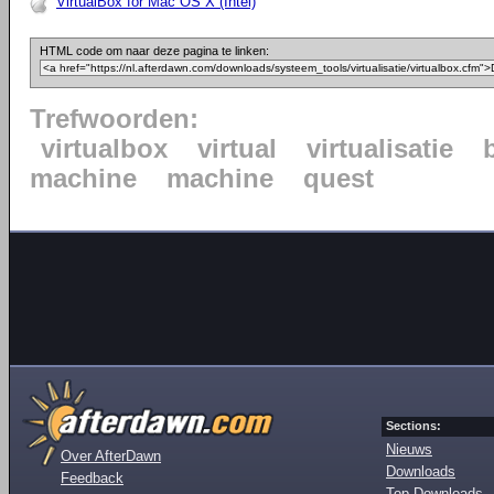
VirtualBox for Mac OS X (Intel)
HTML code om naar deze pagina te linken:
Trefwoorden:
virtualbox
virtual
virtualisatie
machine
machine
quest
Sections:
Nieuws
Over AfterDawn
Downloads
Feedback
Top Downloads