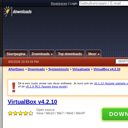
Registreren
|
Login:
Startpagina
Downloads
Top downloads
Meer
8/6/2026 10:43:43 PM
AfterDawn
>
Downloads
>
Systeemtools
>
Virtualisatie
>
VirtualBox v4.2.10
Dit is een oude versie van deze software. Je kunt ook de
v6.1.12 (laatste stabiele v
of de
v6.1.0 RC1 (laatste beta versie)
.
VirtualBox v4.2.10
Open source
DOW
Vista / Win10 / Win7 / Win8 / WinXP