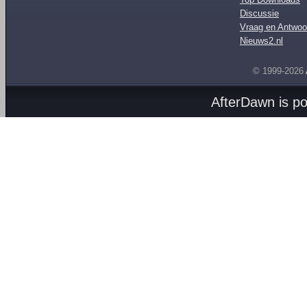
Discussie
Vraag en Antwoo
Nieuws2.nl
© 1999-2026
AfterDawn is p