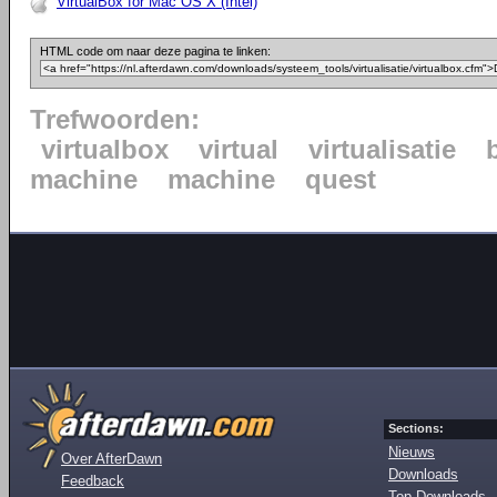
VirtualBox for Mac OS X (Intel)
HTML code om naar deze pagina te linken:
Trefwoorden:
virtualbox
virtual
virtualisatie
machine
machine
quest
Sections:
Nieuws
Over AfterDawn
Downloads
Feedback
Top Downloads