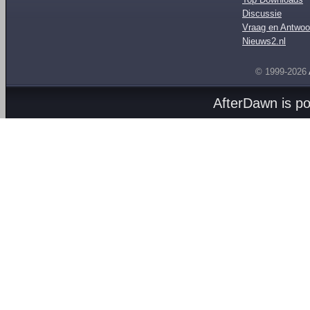
Discussie
Vraag en Antwoo
Nieuws2.nl
© 1999-2026
AfterDawn is p