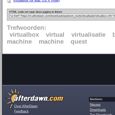
VirtualBox for Mac OS X (Intel)
HTML code om naar deze pagina te linken:
Trefwoorden:
virtualbox
virtual
virtualisatie
machine
machine
quest
Sections:
Nieuws
Over AfterDawn
Downloads
Feedback
Top Downloads