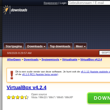
Registreren
|
Login:
Startpagina
Downloads
Top downloads
Meer
8/8/2026 8:29:57 AM
AfterDawn
>
Downloads
>
Systeemtools
>
Virtualisatie
>
VirtualBox v4.2.4
Dit is een oude versie van deze software. Je kunt ook de
v6.1.12 (laatste stabiele v
of de
v6.1.0 RC1 (laatste beta versie)
.
VirtualBox v4.2.4
Open source
DOW
Vista / Win10 / Win7 / Win8 / WinXP