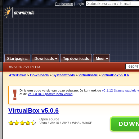
Registreren
|
Login:
Startpagina
Downloads
Top downloads
Meer
8/7/2026 7:21:09 PM
AfterDawn
>
Downloads
>
Systeemtools
>
Virtualisatie
>
VirtualBox v5.0.6
Dit is een oude versie van deze software. Je kunt ook de
v6.1.12 (laatste stabiele v
of de
v6.1.0 RC1 (laatste beta versie)
.
VirtualBox v5.0.6
Open source
DOW
Vista / Win10 / Win7 / Win8 / WinXP