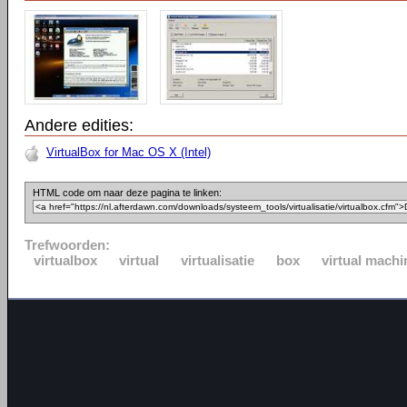
Andere edities:
VirtualBox for Mac OS X (Intel)
HTML code om naar deze pagina te linken:
Trefwoorden:
virtualbox
virtual
virtualisatie
box
virtual machi