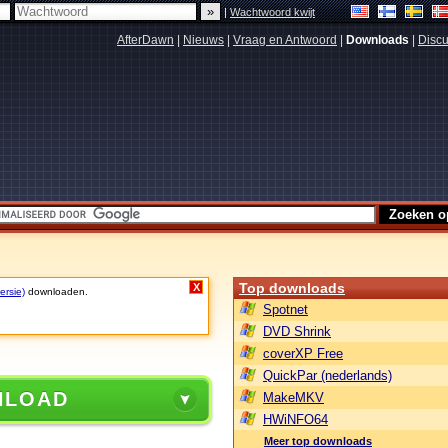
|
Wachtwoord kwijt
AfterDawn
|
Nieuws
|
Vraag en Antwoord
|
Downloads
|
Discu
Top downloads
X
ersie)
downloaden.
Spotnet
DVD Shrink
coverXP Free
QuickPar (nederlands)
NLOAD
MakeMKV
HWiNFO64
Meer top downloads