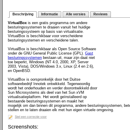
Beschrijving
Informatie
Alle versies
Reviews
VirtualBox
is een gratis programma om andere
besturingssystemen te draaien vanuit het huidige
besturingssysteem op basis van virtualisatie.
VirtualBox is beschikbaar voor verscheidene
besturingsystemen en verscheidene talen.
VirtualBox is beschikbaar als Open Source Software
onder de GNU General Public License (GPL).
Gast
besturingssystemen
bestaan uit, maar zijn daat niet
toe beperkt, Windows (NT 4.0, 2000, XP, Server
2003, Vista), DOS/Windows 3.x, Linux (2.4 en 2.6),
en OpenBSD.
VirtualBox is oorspronkelijk door het Duitse
softwarebedrijf Innotek ontwikkeld. Tegenwoordig
wordt het onderhouden en verder doorontwikkeld door
Sun Microsystems als deel van het Sun xVM
virtualisatieplatform. Het wordt geïnstalleerd op
bestaande besturingssystemen en maakt het
mogelijk om dan binnen dit programma, andere besturingssystemen, bete
stellen en te laten draaien elk met hun eigen virtuele omgeving.
Stel een correctie voor
Screenshots: