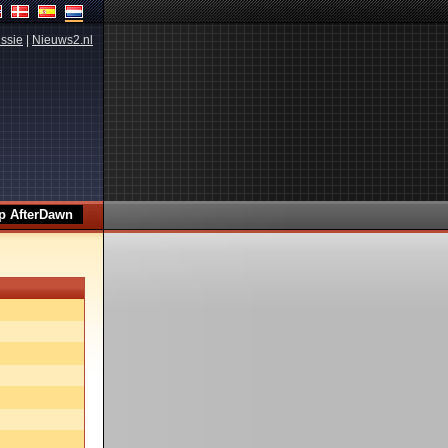
ssie
|
Nieuws2.nl