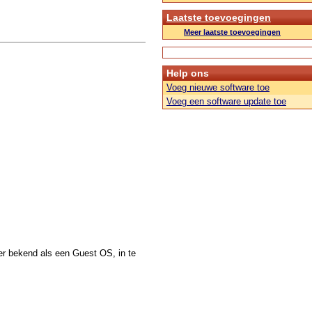
Laatste toevoegingen
Meer laatste toevoegingen
Help ons
Voeg nieuwe software toe
Voeg een software update toe
r bekend als een Guest OS, in te