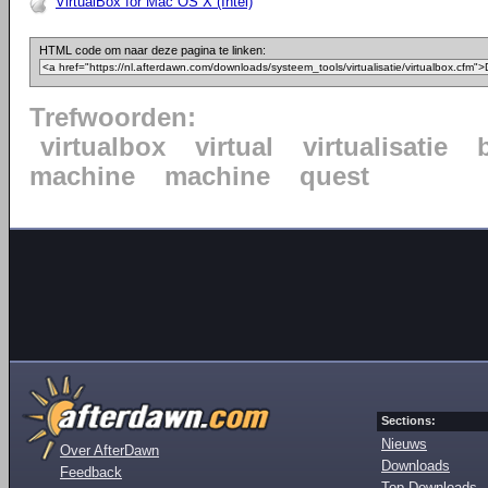
VirtualBox for Mac OS X (Intel)
HTML code om naar deze pagina te linken:
Trefwoorden:
virtualbox
virtual
virtualisatie
machine
machine
quest
Sections:
Nieuws
Over AfterDawn
Downloads
Feedback
Top Downloads