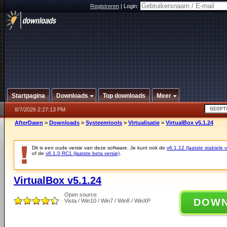
Registreren
|
Login:
Startpagina
Downloads
Top downloads
Meer
8/7/2026 2:27:13 PM
AfterDawn
>
Downloads
>
Systeemtools
>
Virtualisatie
>
VirtualBox v5.1.24
Dit is een oude versie van deze software. Je kunt ook de
v6.1.12 (laatste stabiele v
of de
v6.1.0 RC1 (laatste beta versie)
.
VirtualBox v5.1.24
Open source
DOW
Vista / Win10 / Win7 / Win8 / WinXP