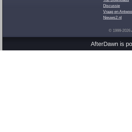
Discussie
Vraag en Antwoo
Nieuws2.nl
© 1999-2026
AfterDawn is p