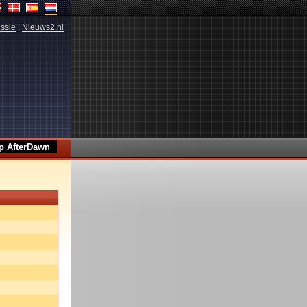
ssie
|
Nieuws2.nl