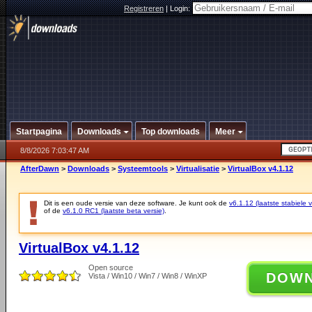
Registreren
|
Login:
Startpagina
Downloads
Top downloads
Meer
8/8/2026 7:03:47 AM
AfterDawn
>
Downloads
>
Systeemtools
>
Virtualisatie
>
VirtualBox v4.1.12
Dit is een oude versie van deze software. Je kunt ook de
v6.1.12 (laatste stabiele v
of de
v6.1.0 RC1 (laatste beta versie)
.
VirtualBox v4.1.12
Open source
DOW
Vista / Win10 / Win7 / Win8 / WinXP