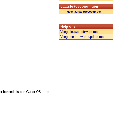
Laatste toevoegingen
Meer laatste toevoegingen
Help ons
Voeg nieuwe software toe
Voeg een software update toe
r bekend als een Guest OS, in te