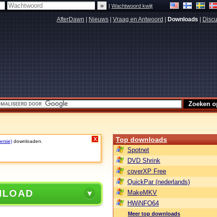
|
Wachtwoord kwijt
AfterDawn
|
Nieuws
|
Vraag en Antwoord
|
Downloads
|
Discu
Top downloads
X
ersie)
downloaden.
Spotnet
DVD Shrink
coverXP Free
QuickPar (nederlands)
NLOAD
MakeMKV
HWiNFO64
Meer top downloads