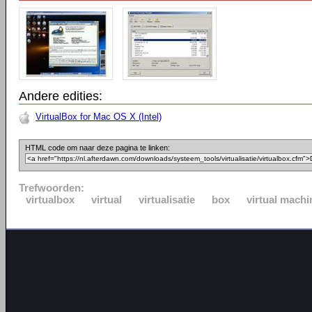
Andere edities:
VirtualBox for Mac OS X (Intel)
HTML code om naar deze pagina te linken:
Trefwoorden:
virtualbox
virtual
virtualisatie
box
virtual machi